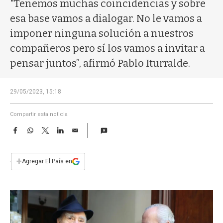
a
"Tenemos muchas coincidencias y sobre
esa base vamos a dialogar. No le vamos a
imponer ninguna solución a nuestros
compañeros pero sí los vamos a invitar a
pensar juntos”, afirmó Pablo Iturralde.
29/05/2023, 15:18
Compartir esta noticia
F
W
T
L
E
a
h
w
i
m
c
a
i
n
a
e
t
t
k
i
+
Agregar El País en
b
s
t
e
l
o
A
e
d
o
p
r
I
k
p
n