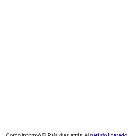
Como informó El País días atrás, el
partido liderado