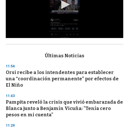
0
s
e
c
Últimas Noticias
o
n
11:54
d
Orsi recibe a los intendentes para establecer
s
o
una “coordinación permanente” por efectos de
f
El Niño
3
3
s
11:43
e
Pampita reveló la crisis que vivió embarazada de
c
Blanca junto a Benjamín Vicuña: "Tenía cero
o
n
pesos en mi cuenta"
d
s
11:29