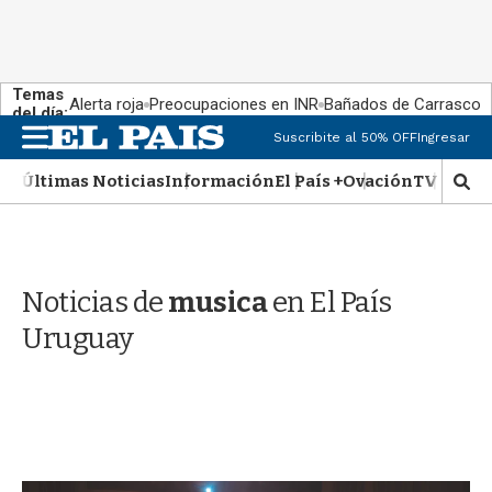
Temas
Alerta roja
Preocupaciones en INR
Bañados de Carrasco
del día:
M
Suscribite al 50% OFF
Ingresar
e
n
Últimas Noticias
Información
El País +
Ovación
TV Show
M
u
o
s
t
r
Noticias de
musica
en El País
a
r
Uruguay
b
�
s
q
u
e
d