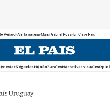
 de Peñarol
Alerta naranja
Murió Gabriel Rossi
En Clave País
ienestar
Negocios
Mundo
Rurales
Narrativas visuales
Opin
País Uruguay