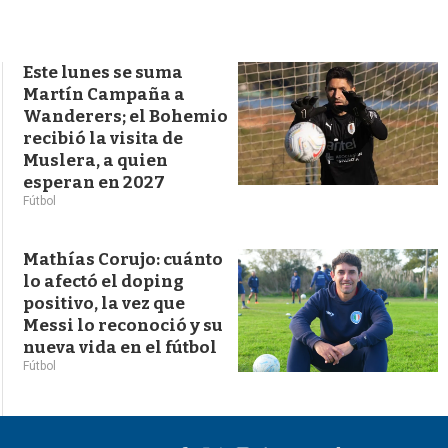
s
q
u
e
Este lunes se suma
d
Martín Campaña a
a
Wanderers; el Bohemio
recibió la visita de
Muslera, a quien
esperan en 2027
Fútbol
Mathías Corujo: cuánto
lo afectó el doping
positivo, la vez que
Messi lo reconoció y su
nueva vida en el fútbol
Fútbol