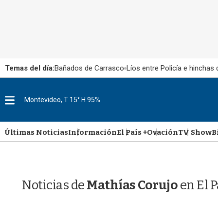
Temas del día:
Bañados de Carrasco
Líos entre Policía e hinchas
M
Montevideo, T 15° H 95%
e
n
u
Últimas Noticias
Información
El País +
Ovación
TV Show
B
Noticias de
Mathías Corujo
en El 