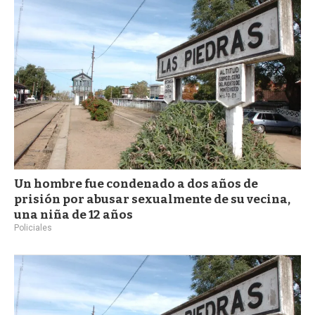
a
Un hombre fue condenado a dos años de
prisión por abusar sexualmente de su vecina,
una niña de 12 años
Policiales