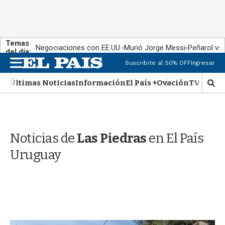
Temas
Negociaciones con EE.UU.
Murió Jorge Messi
Peñarol vs
del día:
M
Suscribite al 50% OFF
Ingresar
e
n
Últimas Noticias
Información
El País +
Ovación
TV Show
M
u
o
s
t
r
Noticias de
Las Piedras
en El País
a
r
Uruguay
b
�
s
q
u
e
d