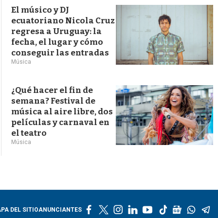
El músico y DJ
ecuatoriano Nicola Cruz
regresa a Uruguay: la
fecha, el lugar y cómo
conseguir las entradas
Música
¿Qué hacer el fin de
semana? Festival de
música al aire libre, dos
películas y carnaval en
el teatro
Música
f
t
i
l
y
t
g
w
t
PA DEL SITIO
ANUNCIANTES