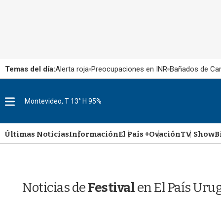
Temas del día:
Alerta roja
Preocupaciones en INR
Bañados de Ca
M
Montevideo, T 13° H 95%
e
n
u
Últimas Noticias
Información
El País +
Ovación
TV Show
B
Noticias de
Festival
en El País Uru