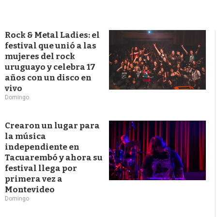
Rock & Metal Ladies: el
festival que unió a las
mujeres del rock
uruguayo y celebra 17
años con un disco en
vivo
Domingo
Crearon un lugar para
la música
independiente en
Tacuarembó y ahora su
festival llega por
primera vez a
Montevideo
Domingo