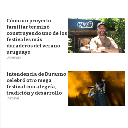
s
q
u
e
Cómo un proyecto
d
familiar terminó
a
construyendo uno de los
festivales más
duraderos del verano
uruguayo
Domingo
Intendencia de Durazno
celebró otro mega
festival con alegría,
tradición y desarrollo
Cultural