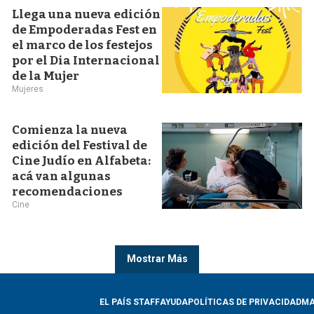
Llega una nueva edición
de Empoderadas Fest en
el marco de los festejos
por el Dia Internacional
de la Mujer
Mujeres
Comienza la nueva
edición del Festival de
Cine Judío en Alfabeta:
acá van algunas
recomendaciones
Cine
Mostrar Más
EL PAÍS STAFF
AYUDA
POLÍTICAS DE PRIVACIDAD
MA