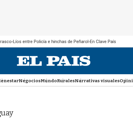
rrasco
Líos entre Policía e hinchas de Peñarol
En Clave País
ienestar
Negocios
Mundo
Rurales
Narrativas visuales
Opin
guay