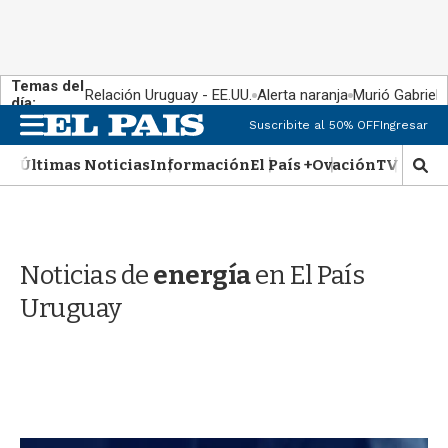
Temas del
Relación Uruguay - EE.UU.
Alerta naranja
Murió Gabriel 
día:
M
Suscribite al 50% OFF
Ingresar
e
n
Últimas Noticias
Información
El País +
Ovación
TV Show
M
u
o
s
t
r
Noticias de
energía
en El País
a
r
Uruguay
b
�
s
q
u
e
d