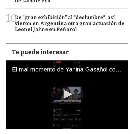
de Lacalle Pou
10
De “gran exhibición” al “deslumbre”: así
vieron en Argentina otra gran actuación de
Leonel Jaime en Peñarol
Te puede interesar
El mal momento de Yanina Gasañol con un hincha argentino en "Subrayado"
0