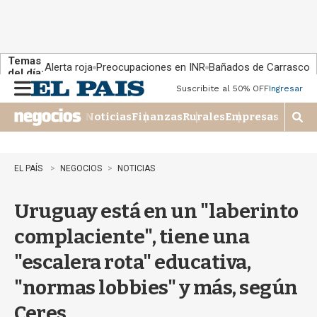
Temas
Alerta roja
Preocupaciones en INR
Bañados de Carrasco
del día:
Suscribite al 50% OFF
Ingresar
M
e
Noticias
Finanzas
Rurales
Empresas
n
M
u
o
s
t
EL PAÍS
NEGOCIOS
NOTICIAS
r
a
Uruguay está en un "laberinto
r
b
complaciente", tiene una
�
s
"escalera rota" educativa,
q
u
"normas lobbies" y más, según
e
d
Ceres