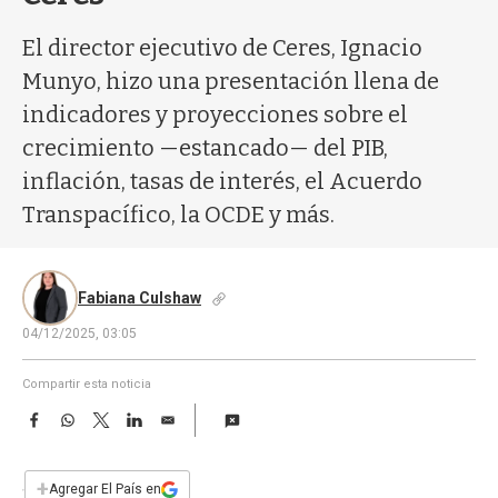
a
El director ejecutivo de Ceres, Ignacio
Munyo, hizo una presentación llena de
indicadores y proyecciones sobre el
crecimiento —estancado— del PIB,
inflación, tasas de interés, el Acuerdo
Transpacífico, la OCDE y más.
Fabiana Culshaw
04/12/2025, 03:05
Compartir esta noticia
F
W
T
L
E
a
h
w
i
m
c
a
i
n
a
e
t
t
k
i
+
Agregar El País en