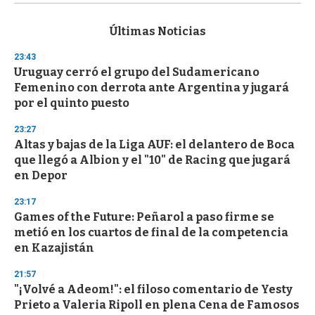
s
e
c
Últimas Noticias
o
n
23:43
d
Uruguay cerró el grupo del Sudamericano
s
o
Femenino con derrota ante Argentina y jugará
f
por el quinto puesto
3
3
s
23:27
e
Altas y bajas de la Liga AUF: el delantero de Boca
c
que llegó a Albion y el "10" de Racing que jugará
o
n
en Depor
d
s
23:17
Games of the Future: Peñarol a paso firme se
metió en los cuartos de final de la competencia
en Kazajistán
21:57
"¡Volvé a Adeom!": el filoso comentario de Yesty
Prieto a Valeria Ripoll en plena Cena de Famosos