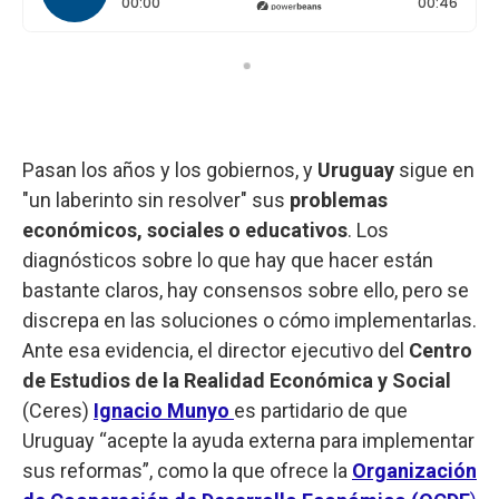
Tiempo transcurrido: 0 segundos
Durac
00:00
00:46
Pasan los años y los gobiernos, y
Uruguay
sigue en
"un laberinto sin resolver" sus
problemas
económicos, sociales o educativos
. Los
diagnósticos sobre lo que hay que hacer están
bastante claros, hay consensos sobre ello, pero se
discrepa en las soluciones o cómo implementarlas.
Ante esa evidencia, el director ejecutivo del
Centro
de Estudios de la Realidad Económica y Social
(Ceres)
Ignacio Munyo
es partidario de que
Uruguay “acepte la ayuda externa para implementar
sus reformas”, como la que ofrece la
Organización