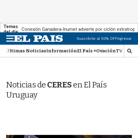
Temas
Conexión Ganadera
Inumet advierte por ciclón extratropi
del día:
M
Suscribite al 50% OFF
Ingresar
e
n
Últimas Noticias
Información
El País +
Ovación
TV Show
M
u
o
s
t
r
Noticias de
CERES
en El País
a
r
Uruguay
b
�
s
q
u
e
d