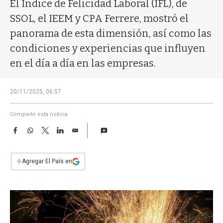
a
El Índice de Felicidad Laboral (IFL), de
SSOL, el IEEM y CPA Ferrere, mostró el
panorama de esta dimensión, así como las
condiciones y experiencias que influyen
en el día a día en las empresas.
20/11/2025, 06:57
Compartir esta noticia
F
W
T
L
E
a
h
w
i
m
c
a
i
n
a
e
t
t
k
i
+
Agregar El País en
b
s
t
e
l
o
A
e
d
o
p
r
I
k
p
n