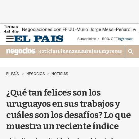
Temas
Negociaciones con EE.UU.
Murió Jorge Messi
Peñarol vs
del día:
Suscribite al 50% OFF
Ingresar
M
e
Noticias
Finanzas
Rurales
Empresas
n
M
u
o
s
t
EL PAÍS
NEGOCIOS
NOTICIAS
r
a
¿Qué tan felices son los
r
b
uruguayos en sus trabajos y
�
s
cuáles son los desafíos? Lo que
q
u
muestra un reciente índice
e
d