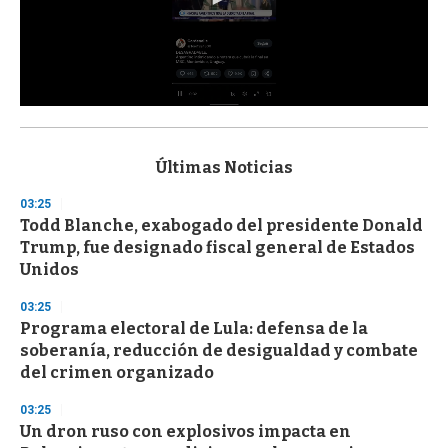
0
s
e
c
Últimas Noticias
o
n
03:25
d
Todd Blanche, exabogado del presidente Donald
s
o
Trump, fue designado fiscal general de Estados
f
Unidos
3
3
s
03:25
e
Programa electoral de Lula: defensa de la
c
soberanía, reducción de desigualdad y combate
o
n
del crimen organizado
d
s
03:25
Un dron ruso con explosivos impacta en