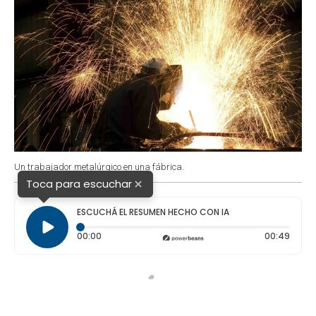
Un trabajador metalúrgico en una fábrica.
×
Toca para escuchar
ESCUCHÁ EL RESUMEN HECHO CON IA
Tiempo transcurrido: 0 segundos
Durac
00:00
00:49