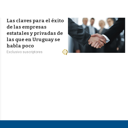
s
q
u
e
Las claves para el éxito
d
de las empresas
a
estatales y privadas de
las que en Uruguay se
habla poco
Exclusivo suscriptores