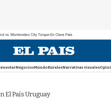
rol vs. Montevideo City Torque
En Clave País
ienestar
Negocios
Mundo
Rurales
Narrativas visuales
Opin
n El País Uruguay