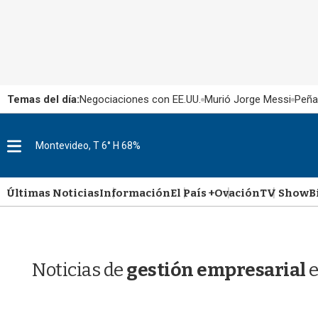
Temas del día:
Negociaciones con EE.UU.
Murió Jorge Messi
Peña
M
Montevideo, T 6° H 68%
e
n
u
Últimas Noticias
Información
El País +
Ovación
TV Show
B
Noticias de
gestión empresarial
e