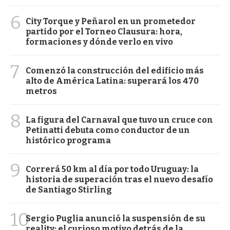
6
City Torque y Peñarol en un prometedor
partido por el Torneo Clausura: hora,
formaciones y dónde verlo en vivo
7
Comenzó la construcción del edificio más
alto de América Latina: superará los 470
metros
8
La figura del Carnaval que tuvo un cruce con
Petinatti debuta como conductor de un
histórico programa
9
Correrá 50 km al día por todo Uruguay: la
historia de superación tras el nuevo desafío
de Santiago Stirling
10
Sergio Puglia anunció la suspensión de su
reality: el curioso motivo detrás de la