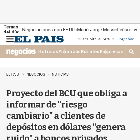
Temas
Negociaciones con EE.UU.
Murió Jorge Messi
Peñarol vs
del día:
Suscribite al 50% OFF
Ingresar
M
e
Noticias
Finanzas
Rurales
Empresas
n
M
u
o
s
t
EL PAÍS
NEGOCIOS
NOTICIAS
r
a
Proyecto del BCU que obliga a
r
b
informar de "riesgo
�
s
cambiario" a clientes de
q
u
depósitos en dólares "genera
e
d
ruido" a bancos privados