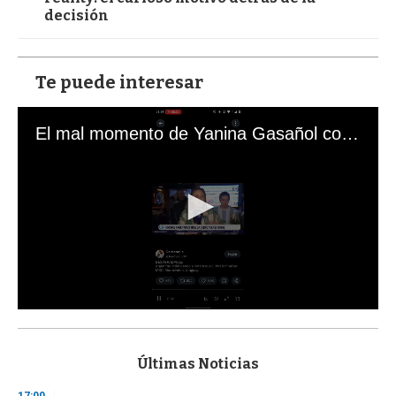
decisión
Te puede interesar
El mal momento de Yanina Gasañol con un hincha argentino en "Subrayado"
0
s
e
c
Últimas Noticias
o
n