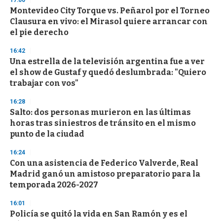
17:00
d
Montevideo City Torque vs. Peñarol por el Torneo
s
o
Clausura en vivo: el Mirasol quiere arrancar con
f
el pie derecho
3
3
s
16:42
e
Una estrella de la televisión argentina fue a ver
c
el show de Gustaf y quedó deslumbrada: "Quiero
o
n
trabajar con vos"
d
s
16:28
Salto: dos personas murieron en las últimas
horas tras siniestros de tránsito en el mismo
punto de la ciudad
16:24
Con una asistencia de Federico Valverde, Real
Madrid ganó un amistoso preparatorio para la
temporada 2026-2027
16:01
Policía se quitó la vida en San Ramón y es el