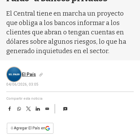
a
El Central tiene en marcha un proyecto
que obliga a los bancos informar a los
clientes que abran o tengan cuentas en
dólares sobre algunos riesgos, lo que ha
generado inquietudes en el sector.
El País
04/06/2026, 03:05
Compartir esta noticia
F
W
T
L
E
a
h
w
i
m
c
a
i
n
a
e
t
t
k
i
+
Agregar El País en
b
s
t
e
l
o
A
e
d