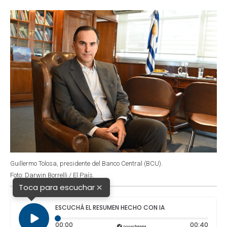
o
p
r
I
k
p
n
Guillermo Tolosa, presidente del Banco Central (BCU).
Foto: Darwin Borrelli / El País.
×
Toca para escuchar
ESCUCHÁ EL RESUMEN HECHO CON IA
Tiempo transcurrido: 0 segundos
Durac
00:00
00:40