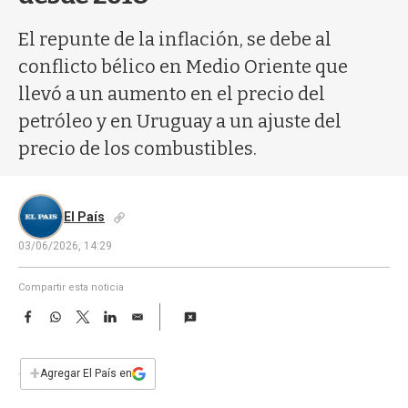
a
El repunte de la inflación, se debe al
conflicto bélico en Medio Oriente que
llevó a un aumento en el precio del
petróleo y en Uruguay a un ajuste del
precio de los combustibles.
El País
03/06/2026, 14:29
Compartir esta noticia
F
W
T
L
E
a
h
w
i
m
c
a
i
n
a
e
t
t
k
i
+
Agregar El País en
b
s
t
e
l
o
A
e
d