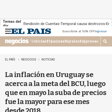
Temas del
Rendición de Cuentas
Temporal causa destrozos
En 
día:
Suscribite al 50% OFF
Ingresar
M
e
Noticias
Finanzas
Rurales
Empresas
n
M
u
o
s
t
EL PAÍS
NEGOCIOS
NOTICIAS
r
a
La inflación en Uruguay se
r
b
acerca a la meta del BCU, luego
�
s
que en mayo la suba de precios
q
u
fue la mayor para ese mes
e
d
desde 2018