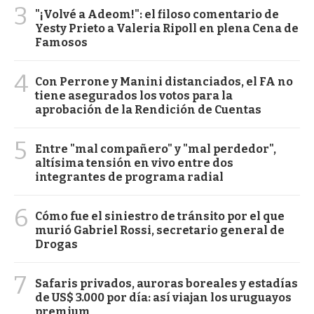
3
"¡Volvé a Adeom!": el filoso comentario de
Yesty Prieto a Valeria Ripoll en plena Cena de
Famosos
4
Con Perrone y Manini distanciados, el FA no
tiene asegurados los votos para la
aprobación de la Rendición de Cuentas
5
Entre "mal compañero" y "mal perdedor",
altísima tensión en vivo entre dos
integrantes de programa radial
6
Cómo fue el siniestro de tránsito por el que
murió Gabriel Rossi, secretario general de
Drogas
7
Safaris privados, auroras boreales y estadías
de US$ 3.000 por día: así viajan los uruguayos
premium