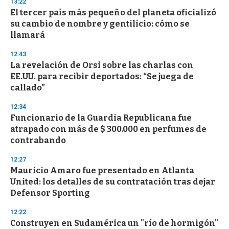
13:22
s
El tercer país más pequeño del planeta oficializó
su cambio de nombre y gentilicio: cómo se
llamará
12:43
La revelación de Orsi sobre las charlas con
EE.UU. para recibir deportados: “Se juega de
callado”
12:34
Funcionario de la Guardia Republicana fue
atrapado con más de $ 300.000 en perfumes de
contrabando
12:27
Mauricio Amaro fue presentado en Atlanta
United: los detalles de su contratación tras dejar
Defensor Sporting
12:22
Construyen en Sudamérica un "río de hormigón"