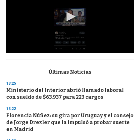
0
s
e
c
Últimas Noticias
o
n
13:25
d
Ministerio del Interior abrió llamado laboral
s
o
con sueldo de $63.937 para 223 cargos
f
3
13:22
3
s
Florencia Núñez: su gira por Uruguay y el consejo
e
de Jorge Drexler que la impulsó a probar suerte
c
en Madrid
o
n
d