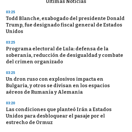
Últimas Noticias
o
n
03:25
d
Todd Blanche, exabogado del presidente Donald
s
o
Trump, fue designado fiscal general de Estados
f
Unidos
3
3
s
03:25
e
Programa electoral de Lula: defensa de la
c
soberanía, reducción de desigualdad y combate
o
n
del crimen organizado
d
s
03:25
Un dron ruso con explosivos impacta en
Bulgaria, y otros se divisan en los espacios
aéreos de Rumanía y Alemania
03:20
Las condiciones que planteó Irán a Estados
Unidos para desbloquear el pasaje por el
estrecho de Ormuz