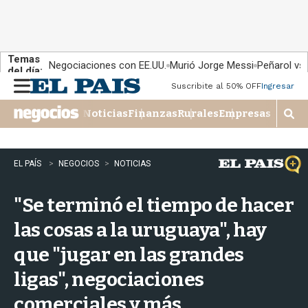
Temas
Negociaciones con EE.UU.
Murió Jorge Messi
Peñarol vs
del día:
Suscribite al 50% OFF
Ingresar
M
e
Noticias
Finanzas
Rurales
Empresas
n
M
u
o
s
t
EL PAÍS
NEGOCIOS
NOTICIAS
r
a
"Se terminó el tiempo de hacer
r
b
las cosas a la uruguaya", hay
�
s
que "jugar en las grandes
q
u
ligas", negociaciones
e
d
comerciales y más