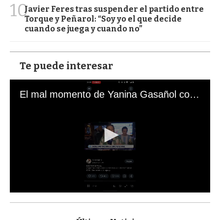
10
Javier Feres tras suspender el partido entre
Torque y Peñarol: “Soy yo el que decide
cuando se juega y cuando no”
Te puede interesar
El mal momento de Yanina Gasañol con un hincha argentino en "Subrayado"
0
s
e
c