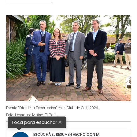
b
s
t
e
l
o
A
e
d
o
p
r
I
k
p
n
Evento "Día de la Exportación" en el Club de Golf, 2026.
Foto: Leonardo Mainé, El País.
×
Toca para escuchar
ESCUCHÁ EL RESUMEN HECHO CON IA