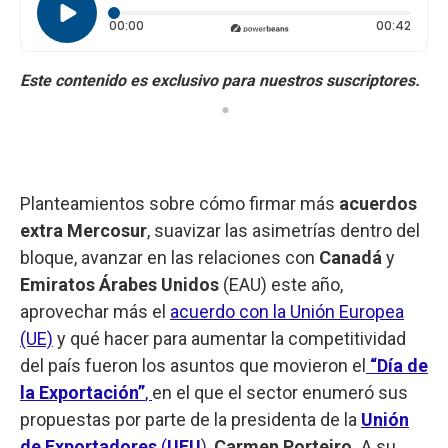
Tiempo transcurrido: 0 segundos
Durac
00:00
00:42
Planteamientos sobre cómo firmar más
acuerdos
extra Mercosur
, suavizar las asimetrías dentro del
bloque, avanzar en las relaciones con
Canadá
y
Emiratos Árabes Unidos
(EAU) este año,
aprovechar más el
acuerdo con la Unión Europea
(UE)
y qué hacer para aumentar la competitividad
del país fueron los asuntos que movieron el
“Día de
la Exportación”
,
en el que el sector enumeró sus
propuestas por parte de la presidenta de la
Unión
de Exportadores
(
UEU
),
Carmen Porteiro.
A su