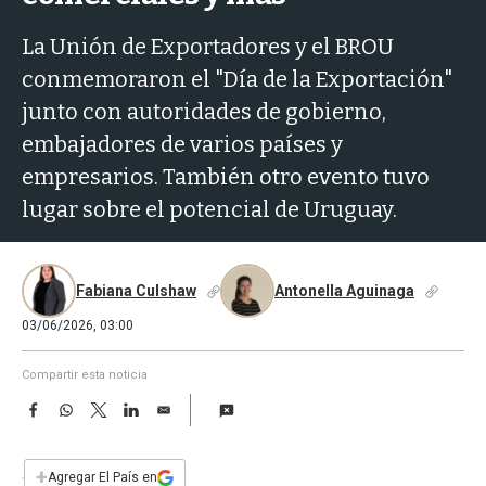
a
La Unión de Exportadores y el BROU
conmemoraron el "Día de la Exportación"
junto con autoridades de gobierno,
embajadores de varios países y
empresarios. También otro evento tuvo
lugar sobre el potencial de Uruguay.
Fabiana Culshaw
Antonella Aguinaga
03/06/2026, 03:00
Compartir esta noticia
F
W
T
L
E
a
h
w
i
m
c
a
i
n
a
e
t
t
k
i
+
Agregar El País en