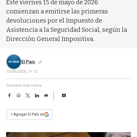
a
Este viernes 15 de mayo de 2026
comienzan a emitirse las primeras
devoluciones por el Impuesto de
Asistencia a la Seguridad Social, según la
Dirección General Impositiva.
El País
15/05/2026, 11:12
Compartir esta noticia
F
W
T
L
E
a
h
w
i
m
c
a
i
n
a
e
t
t
k
i
+
Agregar El País en
b
s
t
e
l
o
A
e
d
o
p
r
I
k
p
n