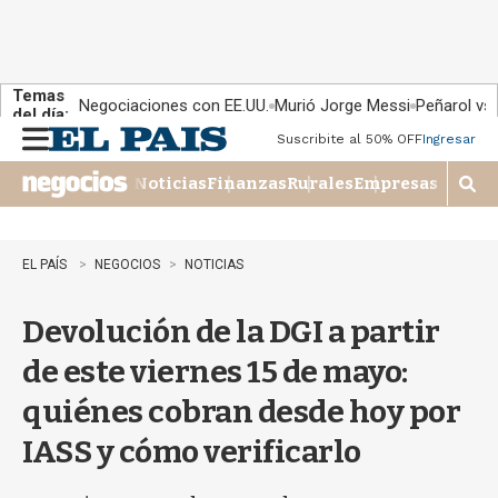
Temas
Negociaciones con EE.UU.
Murió Jorge Messi
Peñarol vs
del día:
Suscribite al 50% OFF
Ingresar
M
e
Noticias
Finanzas
Rurales
Empresas
n
M
u
o
s
t
EL PAÍS
NEGOCIOS
NOTICIAS
r
a
Devolución de la DGI a partir
r
b
de este viernes 15 de mayo:
�
s
quiénes cobran desde hoy por
q
u
IASS y cómo verificarlo
e
d