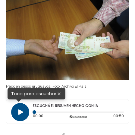
Pago en pesos uruguayos.
Foto: Archivo El País.
×
Toca para escuchar
ESCUCHÁ EL RESUMEN HECHO CON IA
Tiempo transcurrido: 0 segundos
Durac
00:00
00:50