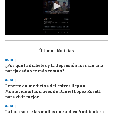
0
s
e
c
Últimas Noticias
o
n
05:00
d
¿Por qué la diabetes y la depresión forman una
s
o
pareja cada vez más común?
f
3
04:30
3
s
Experto en medicina del estrés llega a
e
Montevideo: las claves de Daniel López Rosetti
c
para vivir mejor
o
n
d
04:10
s
La lupa sobre las multas que aplica Ambiente: a