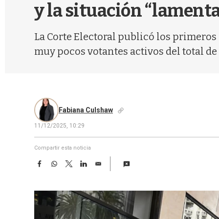
y la situación “lament
La Corte Electoral publicó los primeros 
muy pocos votantes activos del total de 
Fabiana Culshaw
11/12/2025, 10:29
Compartir esta noticia
F
W
T
L
E
a
h
w
i
m
c
a
i
n
a
e
t
t
k
i
b
s
t
e
l
o
A
e
d