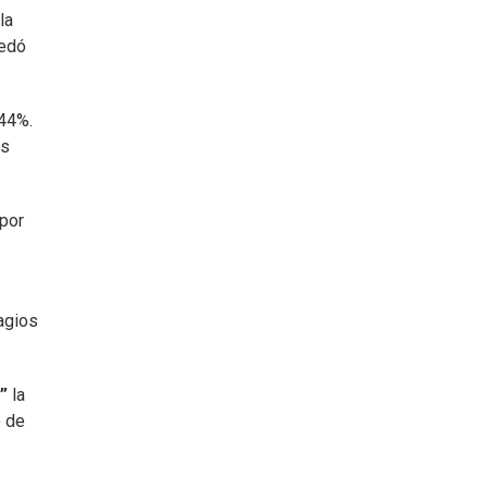
la
uedó
,44%.
es
 por
agios
”
la
o de