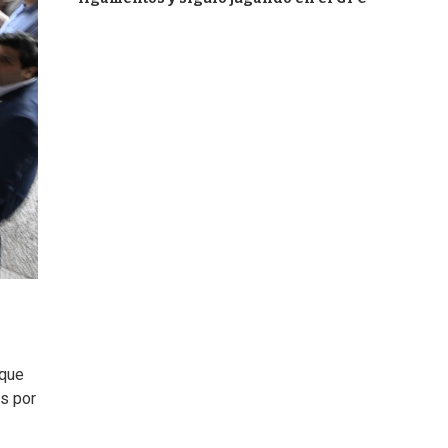
 que
s por