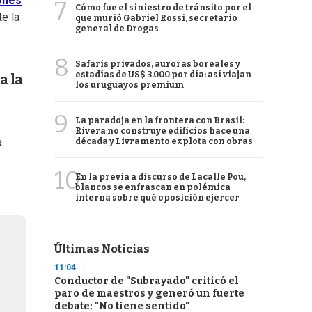
ones
7
Cómo fue el siniestro de tránsito por el
te la
que murió Gabriel Rossi, secretario
general de Drogas
8
Safaris privados, auroras boreales y
estadías de US$ 3.000 por día: así viajan
a la
los uruguayos premium
9
La paradoja en la frontera con Brasil:
Rivera no construye edificios hace una
a
década y Livramento explota con obras
10
En la previa a discurso de Lacalle Pou,
blancos se enfrascan en polémica
interna sobre qué oposición ejercer
Últimas Noticias
11:04
Conductor de "Subrayado" criticó el
paro de maestros y generó un fuerte
debate: "No tiene sentido"