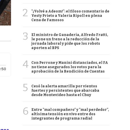
2
"¡Volvé a Adeom!": el filoso comentario de
Yesty Prieto a Valeria Ripoll en plena
Cena de Famosos
3
El ministro de Ganadería, Alfredo Fratti,
le pone un freno a la reducción de la
jornada laboral y pide que los robots
aporten al BPS
4
Con Perrone y Manini distanciados, el FA
no tiene asegurados los votos para la
Duración: 50 segundos
:50
aprobación de la Rendición de Cuentas
5
Cesó la alerta amarilla por vientos
fuertes y persistentes que abarcaba
desde Montevideo hasta el Chuy
6
Entre "mal compañero" y "mal perdedor",
altísima tensión en vivo entre dos
integrantes de programa radial