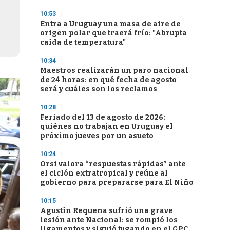
10:53
Entra a Uruguay una masa de aire de
origen polar que traerá frío: "Abrupta
caída de temperatura"
10:34
Maestros realizarán un paro nacional
de 24 horas: en qué fecha de agosto
será y cuáles son los reclamos
10:28
Feriado del 13 de agosto de 2026:
quiénes no trabajan en Uruguay el
próximo jueves por un asueto
10:24
Orsi valora “respuestas rápidas” ante
el ciclón extratropical y reúne al
gobierno para prepararse para El Niño
10:15
Agustín Requena sufrió una grave
lesión ante Nacional: se rompió los
ligamentos y siguió jugando en el GPC