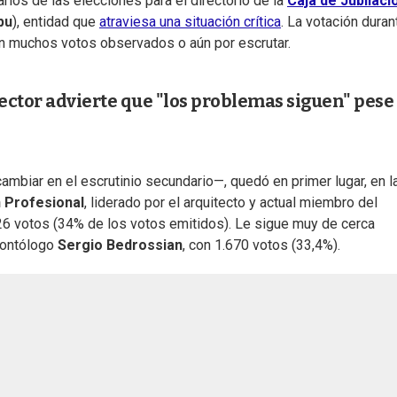
rios de las elecciones para el directorio de la
Caja de Jubilaci
pu
), entidad que
atraviesa una situación crítica
. La votación duran
con muchos votos observados o aún por escrutar.
rector advierte que "los problemas siguen" pese 
ambiar en el escrutinio secundario—, quedó en primer lugar, en l
 Profesional
, liderado por el arquitecto y actual miembro del
726 votos (34% de los votos emitidos). Le sigue muy de cerca
odontólogo
Sergio Bedrossian
, con 1.670 votos (33,4%).