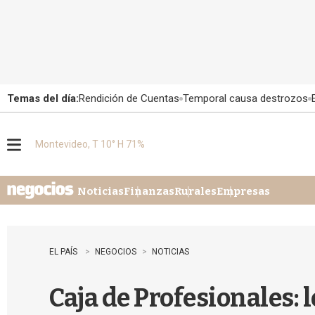
Temas del día:
Rendición de Cuentas
Temporal causa destrozos
Montevideo, T 10° H 71%
M
e
n
u
Noticias
Finanzas
Rurales
Empresas
EL PAÍS
NEGOCIOS
NOTICIAS
Caja de Profesionales: 