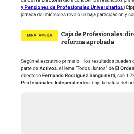
La
Corte Electoral
dio a conocer los resultados prima
y Pensiones de Profesionales Universitarios
(
Cjp
jornada del miércoles reveló un baja participación y 
Caja de Profesionales: di
reforma aprobada
Según el escrutinio primario —los resultados pueden c
parte de
Activos
, el lema “Todos Juntos” de
El Orden
directorio
Fernando Rodríguez Sanguinetti
, con 1.
Profesionales Independientes
, bajo la batuta del 