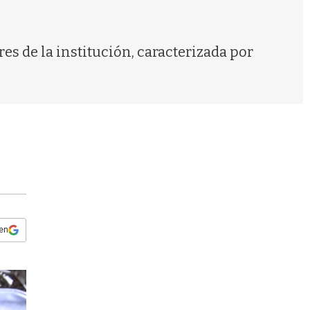
s
q
u
e
res de la institución, caracterizada por
d
a
 en