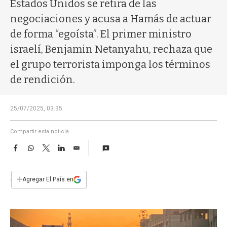
a
Estados Unidos se retira de las
negociaciones y acusa a Hamás de actuar
de forma “egoísta”. El primer ministro
israelí, Benjamin Netanyahu, rechaza que
el grupo terrorista imponga los términos
de rendición.
25/07/2025, 03:35
Compartir esta noticia
F
W
T
L
E
a
h
w
i
m
c
a
i
n
a
e
t
t
k
i
+
Agregar El País en
b
s
t
e
l
o
A
e
d
o
p
r
I
k
p
n