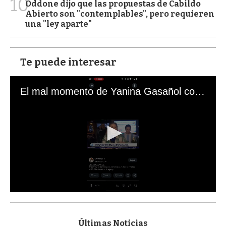
10
Oddone dijo que las propuestas de Cabildo
Abierto son "contemplables", pero requieren
una "ley aparte"
Te puede interesar
El mal momento de Yanina Gasañol con un hincha argentino en "Subrayado"
0
s
e
c
Últimas Noticias