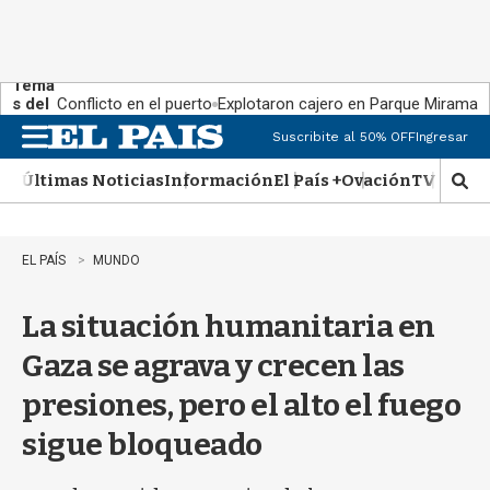
Tema
s del
Conflicto en el puerto
Explotaron cajero en Parque Miramar
día:
Suscribite al 50% OFF
Ingresar
M
e
Últimas Noticias
Información
El País +
Ovación
TV Show
n
M
u
o
s
t
EL PAÍS
MUNDO
r
a
La situación humanitaria en
r
b
Gaza se agrava y crecen las
�
s
presiones, pero el alto el fuego
q
u
sigue bloqueado
e
d