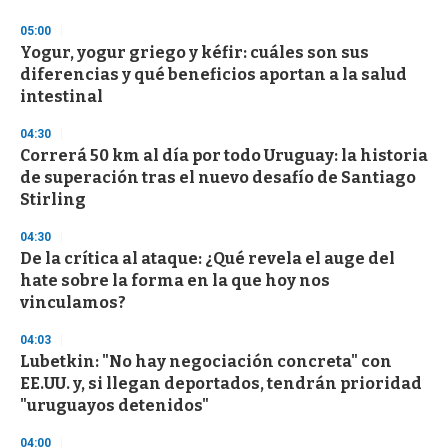
o
n
05:00
d
Yogur, yogur griego y kéfir: cuáles son sus
s
o
diferencias y qué beneficios aportan a la salud
f
intestinal
3
3
s
04:30
e
Correrá 50 km al día por todo Uruguay: la historia
c
de superación tras el nuevo desafío de Santiago
o
n
Stirling
d
s
04:30
De la crítica al ataque: ¿Qué revela el auge del
hate sobre la forma en la que hoy nos
vinculamos?
04:03
Lubetkin: "No hay negociación concreta" con
EE.UU. y, si llegan deportados, tendrán prioridad
"uruguayos detenidos"
04:00