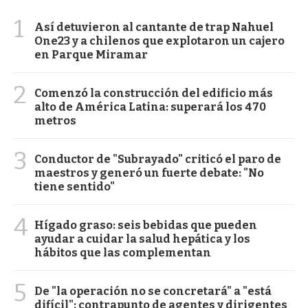
1
Así detuvieron al cantante de trap Nahuel
One23 y a chilenos que explotaron un cajero
en Parque Miramar
2
Comenzó la construcción del edificio más
alto de América Latina: superará los 470
metros
3
Conductor de "Subrayado" criticó el paro de
maestros y generó un fuerte debate: "No
tiene sentido"
4
Hígado graso: seis bebidas que pueden
ayudar a cuidar la salud hepática y los
hábitos que las complementan
5
De "la operación no se concretará" a "está
difícil": contrapunto de agentes y dirigentes