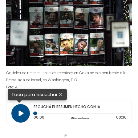
Carteles de rehenes israelíes retenidos en Gaza se exhiben frente a la
Embajada de Israel, en Washington, D.C.
Foto: AFP
×
Toca para escuchar
ESCUCHÁ EL RESUMEN HECHO CON IA
Tiempo transcurrido: 0 segundos
Durac
00:00
00:36