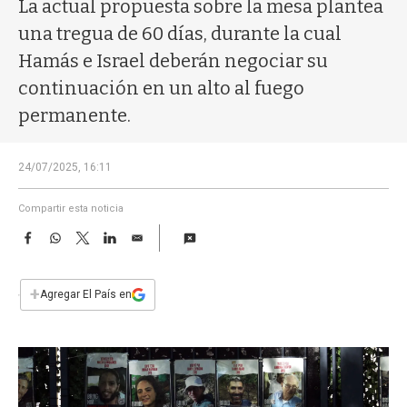
a
La actual propuesta sobre la mesa plantea
una tregua de 60 días, durante la cual
Hamás e Israel deberán negociar su
continuación en un alto al fuego
permanente.
24/07/2025, 16:11
Compartir esta noticia
F
W
T
L
E
a
h
w
i
m
c
a
i
n
a
e
t
t
k
i
+
Agregar El País en
b
s
t
e
l
o
A
e
d
o
p
r
I
k
p
n