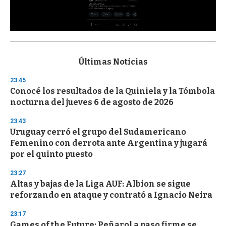
0
s
e
c
Últimas Noticias
o
n
23:45
d
Conocé los resultados de la Quiniela y la Tómbola
s
o
nocturna del jueves 6 de agosto de 2026
f
3
23:43
3
s
Uruguay cerró el grupo del Sudamericano
e
Femenino con derrota ante Argentina y jugará
c
por el quinto puesto
o
n
d
23:27
s
Altas y bajas de la Liga AUF: Albion se sigue
reforzando en ataque y contrató a Ignacio Neira
23:17
Games of the Future: Peñarol a paso firme se