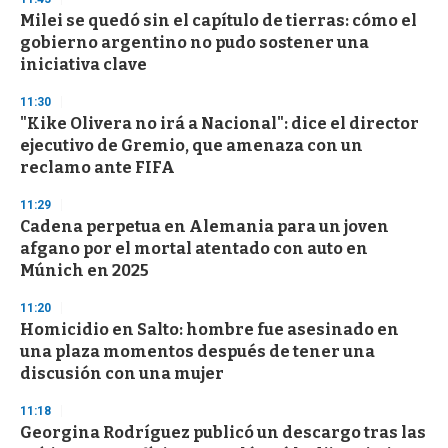
s
Milei se quedó sin el capítulo de tierras: cómo el
gobierno argentino no pudo sostener una
iniciativa clave
11:30
"Kike Olivera no irá a Nacional": dice el director
ejecutivo de Gremio, que amenaza con un
reclamo ante FIFA
11:29
Cadena perpetua en Alemania para un joven
afgano por el mortal atentado con auto en
Múnich en 2025
11:20
Homicidio en Salto: hombre fue asesinado en
una plaza momentos después de tener una
discusión con una mujer
11:18
Georgina Rodríguez publicó un descargo tras las