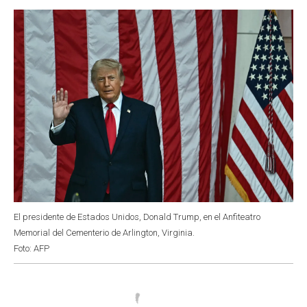
o
p
r
I
k
p
n
El presidente de Estados Unidos, Donald Trump, en el Anfiteatro
Memorial del Cementerio de Arlington, Virginia.
Foto: AFP