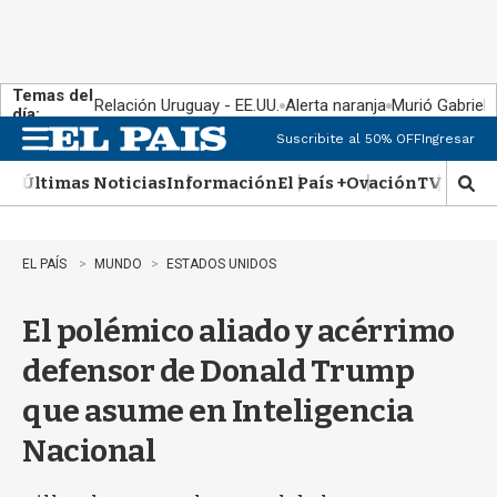
Temas del
Relación Uruguay - EE.UU.
Alerta naranja
Murió Gabriel 
día:
Suscribite al 50% OFF
Ingresar
M
e
Últimas Noticias
Información
El País +
Ovación
TV Show
n
M
u
o
s
t
EL PAÍS
MUNDO
ESTADOS UNIDOS
r
a
El polémico aliado y acérrimo
r
b
defensor de Donald Trump
�
s
que asume en Inteligencia
q
u
Nacional
e
d