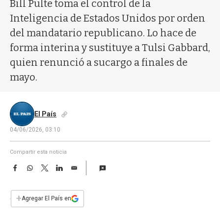
a
Bill Pulte toma el control de la
Inteligencia de Estados Unidos por orden
del mandatario republicano. Lo hace de
forma interina y sustituye a Tulsi Gabbard,
quien renunció a sucargo a finales de
mayo.
El País
04/06/2026, 03:10
Compartir esta noticia
F
W
T
L
E
a
h
w
i
m
c
a
i
n
a
e
t
t
k
i
+
Agregar El País en
b
s
t
e
l
o
A
e
d