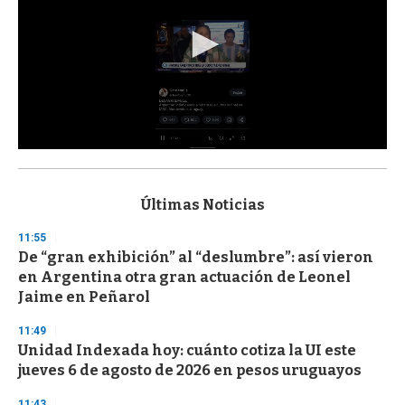
0
s
e
c
Últimas Noticias
o
n
11:55
d
De “gran exhibición” al “deslumbre”: así vieron
s
o
en Argentina otra gran actuación de Leonel
f
Jaime en Peñarol
3
3
s
11:49
e
Unidad Indexada hoy: cuánto cotiza la UI este
c
jueves 6 de agosto de 2026 en pesos uruguayos
o
n
d
11:43