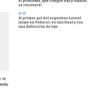
el problema, qué riesgos hay y cuándo
se resolverá?
21:15
El primer gol del argentino Leonel
Jaime en Peñarol: en una final y con
una definición de lujo
s de
exity
.
.