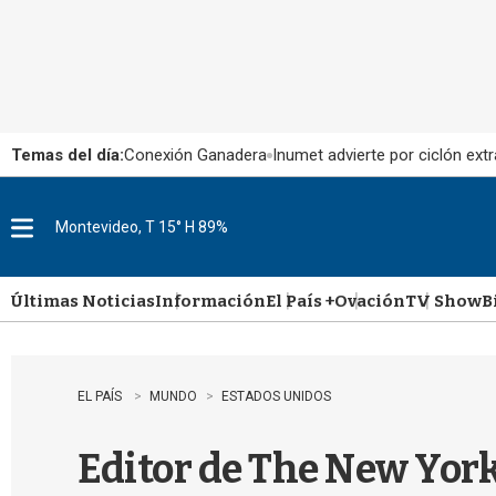
Temas del día:
Conexión Ganadera
Inumet advierte por ciclón extr
Montevideo, T 15° H 89%
M
e
n
u
Últimas Noticias
Información
El País +
Ovación
TV Show
B
EL PAÍS
MUNDO
ESTADOS UNIDOS
Editor de The New York