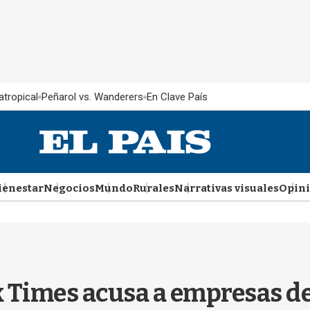
atropical
Peñarol vs. Wanderers
En Clave País
ienestar
Negocios
Mundo
Rurales
Narrativas visuales
Opin
 Times acusa a empresas de