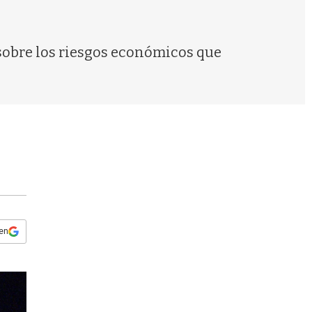
s
q
u
e
ó sobre los riesgos económicos que
d
a
 en