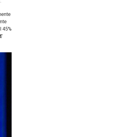
.
mente
ente
el 45%
E