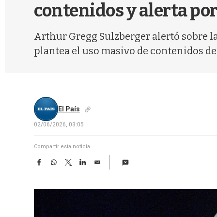
contenidos y alerta por
Arthur Gregg Sulzberger alertó sobre la
plantea el uso masivo de contenidos de
El País
02/06/2026, 03:05
Compartir esta noticia
F
W
T
L
E
a
h
w
i
m
c
a
i
n
a
e
t
t
k
i
b
s
t
e
l
o
A
e
d