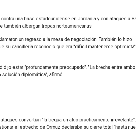
s contra una base estadounidense en Jordania y con ataques a B
ue también albergan tropas norteamericanas.
clamaron un regreso a la mesa de negociación. También lo hizo
ue su cancillería reconoció que era "difícil mantenerse optimista"
id dijo estar "profundamente preocupado". "La brecha entre ambo
olución diplomática", afirmó.
ataques convertían "la tregua en algo prácticamente irrevelante",
stionar el estrecho de Ormuz declaraba su cierre total "hasta nu