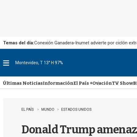
Temas del día:
Conexión Ganadera
Inumet advierte por ciclón extr
Montevideo, T 13° H 97%
M
e
n
u
Últimas Noticias
Información
El País +
Ovación
TV Show
B
EL PAÍS
MUNDO
ESTADOS UNIDOS
Donald Trump amenaza c