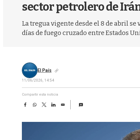
sector petrolero de Irá
La tregua vigente desde el 8 de abril se
días de fuego cruzado entre Estados Uni
El País
11/06/2026, 14:54
Compartir esta noticia
F
W
T
L
E
a
h
w
i
m
c
a
i
n
a
e
t
t
k
i
b
s
t
e
l
o
A
e
d