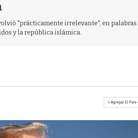
n
 volvió "prácticamente irrelevante", en palabras 
dos y la república islámica.
+
Agregar El País