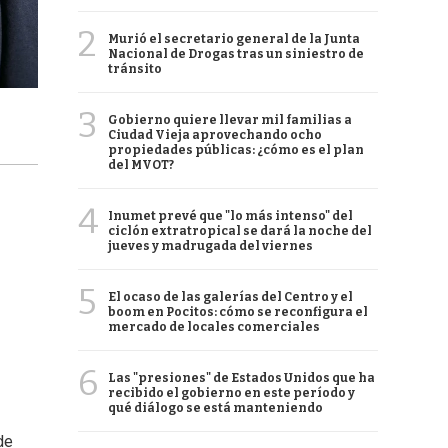
2
Murió el secretario general de la Junta
Nacional de Drogas tras un siniestro de
tránsito
3
Gobierno quiere llevar mil familias a
Ciudad Vieja aprovechando ocho
propiedades públicas: ¿cómo es el plan
del MVOT?
4
Inumet prevé que "lo más intenso" del
ciclón extratropical se dará la noche del
jueves y madrugada del viernes
5
El ocaso de las galerías del Centro y el
boom en Pocitos: cómo se reconfigura el
mercado de locales comerciales
6
Las "presiones" de Estados Unidos que ha
recibido el gobierno en este período y
qué diálogo se está manteniendo
de