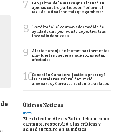
7
Leo Jaime: de la marca que alcanzó en
apenas cuatro partidos en Peñarol al
MVP de la final con más que gambetas
8
"Perdí todo": el conmovedor pedido de
ayuda de una periodista deportiva tras
incendio de su casa
9
Alerta naranja de Inumet por tormentas
muy fuertes y severas: qué zonas están
afectadas
10
Conexión Ganadera: Justicia prorrogó
las cautelares; Cabral denunció
amenazas y Carrasco reclamó traslados
 de
Últimas Noticias
09:22
El extricolor Alexis Rolín debutó como
cantante, respondió a las críticas y
aclaró su futuro en la música
es