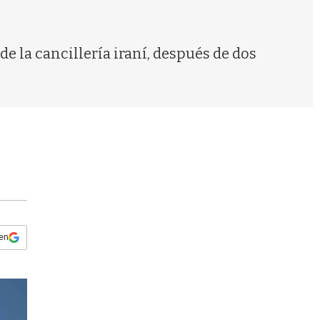
s
q
u
e
de la cancillería iraní, después de dos
d
a
 en