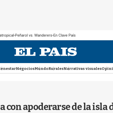
atropical
Peñarol vs. Wanderers
En Clave País
ienestar
Negocios
Mundo
Rurales
Narrativas visuales
Opin
on apoderarse de la isla d