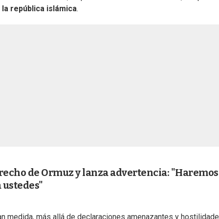
la república islámica
.
strecho de Ormuz y lanza advertencia: "Haremos
a ustedes"
gran medida, más allá de declaraciones amenazantes y hostilidad