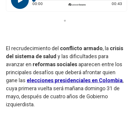
Tiempo transcurrido: 0 segundos
Durac
00:00
00:43
El recrudecimiento del
conflicto
armado
, la
crisis
del sistema de salud
y las dificultades para
avanzar en
reformas
sociales
aparecen entre los
principales desafíos que deberá afrontar quien
gane las
elecciones presidenciales en Colombia
,
cuya primera vuelta será mañana domingo 31 de
mayo, después de cuatro años de Gobierno
izquierdista.