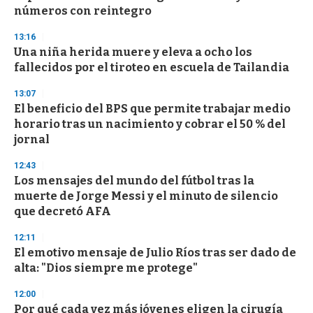
f
números con reintegro
3
3
s
13:16
e
Una niña herida muere y eleva a ocho los
c
fallecidos por el tiroteo en escuela de Tailandia
o
n
d
13:07
s
El beneficio del BPS que permite trabajar medio
horario tras un nacimiento y cobrar el 50 % del
jornal
12:43
Los mensajes del mundo del fútbol tras la
muerte de Jorge Messi y el minuto de silencio
que decretó AFA
12:11
El emotivo mensaje de Julio Ríos tras ser dado de
alta: "Dios siempre me protege"
12:00
Por qué cada vez más jóvenes eligen la cirugía