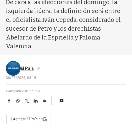
a
De cara a las elecciones del domingo, la
izquierda lidera. La definición será entre
el oficialista Iván Cepeda, considerado el
sucesor de Petro y los derechistas
Abelardo de la Espriella y Paloma
Valencia.
El País
30/05/2026, 03:15
Compartir esta noticia
F
W
T
L
E
a
h
w
i
m
c
a
i
n
a
e
t
t
k
i
+
Agregar El País en
b
s
t
e
l
o
A
e
d