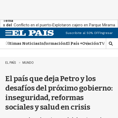
Tema
s del
Conflicto en el puerto
Explotaron cajero en Parque Miramar
día:
Suscribite al 50% OFF
Ingresar
M
e
Últimas Noticias
Información
El País +
Ovación
TV Show
n
M
u
o
s
t
EL PAÍS
MUNDO
r
a
El país que deja Petro y los
r
b
desafíos del próximo gobierno:
�
s
inseguridad, reformas
q
u
sociales y salud en crisis
e
d