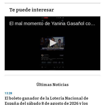
Te puede interesar
El mal momento de Yanina Gasañol con un hincha argentino en "Subrayado"
0
s
e
c
Últimas Noticias
o
n
13:28
d
El boleto ganador de la Lotería Nacional de
s
o
España del sábado 8 de agosto de 2026 y los