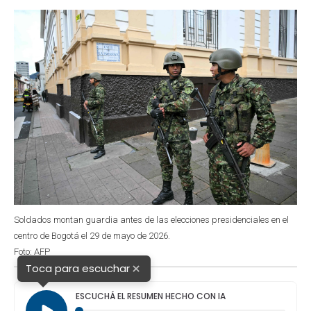
o
p
r
I
k
p
n
Soldados montan guardia antes de las elecciones presidenciales en el
centro de Bogotá el 29 de mayo de 2026.
Foto: AFP
×
Toca para escuchar
ESCUCHÁ EL RESUMEN HECHO CON IA