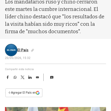
a
Los mandatarios ruso y chino cerraron
este martes la cumbre internacional. El
líder chino destacó que "los resultados de
la visita habían sido muy ricos" con la
firma de "muchos documentos".
El País
20/05/2026, 15:32
Compartir esta noticia
F
W
T
L
E
a
h
w
i
m
c
a
i
n
a
e
t
t
k
i
+
Agregar El País en
b
s
t
e
l
o
A
e
d
o
p
r
I
k
p
n