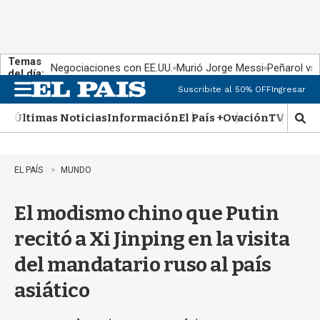
Temas
Negociaciones con EE.UU.
Murió Jorge Messi
Peñarol vs
del día:
Suscribite al 50% OFF
Ingresar
M
e
Últimas Noticias
Información
El País +
Ovación
TV Show
n
M
u
o
s
t
EL PAÍS
MUNDO
r
a
El modismo chino que Putin
r
b
recitó a Xi Jinping en la visita
�
s
del mandatario ruso al país
q
u
asiático
e
d