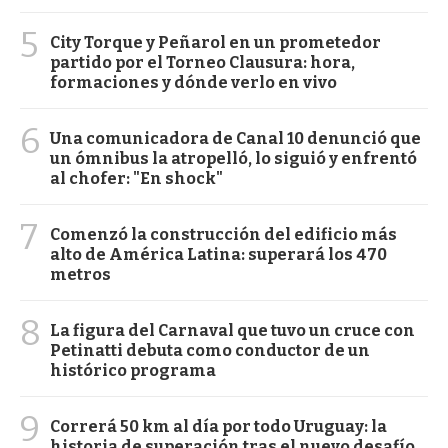
5
City Torque y Peñarol en un prometedor
partido por el Torneo Clausura: hora,
formaciones y dónde verlo en vivo
6
Una comunicadora de Canal 10 denunció que
un ómnibus la atropelló, lo siguió y enfrentó
al chofer: "En shock"
7
Comenzó la construcción del edificio más
alto de América Latina: superará los 470
metros
8
La figura del Carnaval que tuvo un cruce con
Petinatti debuta como conductor de un
histórico programa
9
Correrá 50 km al día por todo Uruguay: la
historia de superación tras el nuevo desafío