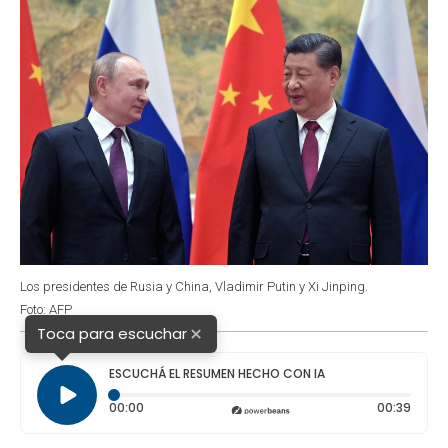
Los presidentes de Rusia y China, Vladimir Putin y Xi Jinping.
Foto: AFP
×
Toca para escuchar
ESCUCHÁ EL RESUMEN HECHO CON IA
Tiempo transcurrido: 0 segundos
Durac
00:00
00:39