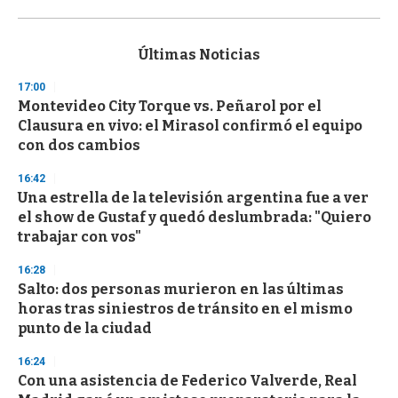
0
s
e
c
Últimas Noticias
o
n
17:00
d
Montevideo City Torque vs. Peñarol por el
s
o
Clausura en vivo: el Mirasol confirmó el equipo
f
con dos cambios
3
3
s
16:42
e
Una estrella de la televisión argentina fue a ver
c
el show de Gustaf y quedó deslumbrada: "Quiero
o
n
trabajar con vos"
d
s
16:28
Salto: dos personas murieron en las últimas
horas tras siniestros de tránsito en el mismo
punto de la ciudad
16:24
Con una asistencia de Federico Valverde, Real