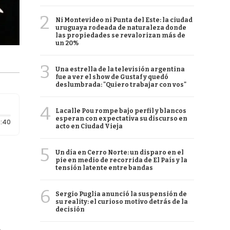
2
Ni Montevideo ni Punta del Este: la ciudad
uruguaya rodeada de naturaleza donde
las propiedades se revalorizan más de
un 20%
3
Una estrella de la televisión argentina
fue a ver el show de Gustaf y quedó
deslumbrada: "Quiero trabajar con vos"
4
Lacalle Pou rompe bajo perfil y blancos
esperan con expectativa su discurso en
Duración: 40 segundos
:40
acto en Ciudad Vieja
5
Un día en Cerro Norte: un disparo en el
pie en medio de recorrida de El País y la
tensión latente entre bandas
6
Sergio Puglia anunció la suspensión de
su reality: el curioso motivo detrás de la
decisión