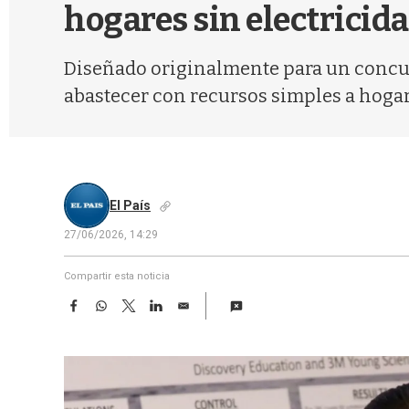
hogares sin electricid
Diseñado originalmente para un concur
abastecer con recursos simples a hogar
El País
27/06/2026, 14:29
Compartir esta noticia
F
W
T
L
E
a
h
w
i
m
c
a
i
n
a
e
t
t
k
i
b
s
t
e
l
o
A
e
d