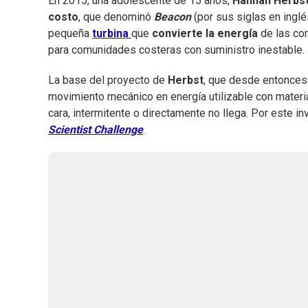
En 2015, una adolescente de 15 años,
Hannah Herbs
costo
, que denominó
Beacon
(por sus siglas en inglé
pequeña
turbina
que
convierte la energía
de las cor
para comunidades costeras con suministro inestable.
La base del proyecto de
Herbst
, que desde entonces
movimiento mecánico en energía utilizable con materi
cara, intermitente o directamente no llega. Por este in
Scientist Challenge
.