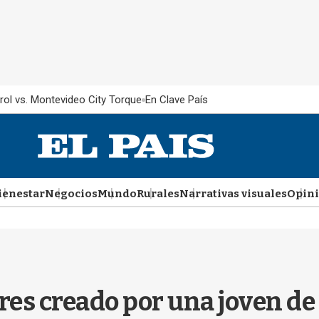
rol vs. Montevideo City Torque
En Clave País
ienestar
Negocios
Mundo
Rurales
Narrativas visuales
Opin
res creado por una joven de