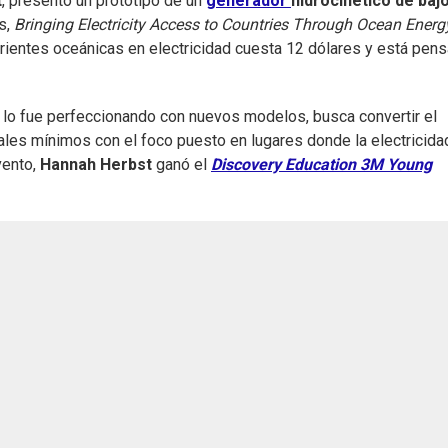
t
, presentó un prototipo de un
generador
hidrocinético de baj
s,
Bringing Electricity Access to Countries Through Ocean Energ
rientes oceánicas en electricidad cuesta 12 dólares y está pen
 lo fue perfeccionando con nuevos modelos, busca convertir el
ales mínimos con el foco puesto en lugares donde la electricida
vento,
Hannah Herbst
ganó el
Discovery Education 3M Young