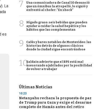
o
7
Una comunicadora de Canal 10 denunció
y
). La
que un ómnibus la atropelló, lo siguió y
enfrentó al chofer: "En shock"
sada
8
Hígado graso: seis bebidas que pueden
ayudar a cuidar la salud hepática y los
hábitos que las complementan
d es
9
Cafés y bares notables de Montevideo: las
historias detrás de algunos clásicos
donde la ciudad sigue encontrándose
10
Saldain advierte que el BPS está mal
asesorando a jubilados por la posibilidad
de volver a trabajar
Últimas Noticias
10:23
Netanyahu rechaza la propuesta de paz
de Trump para Gaza y exige el desarme
completo de Hamás antes del retiro