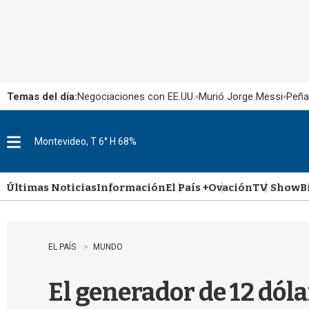
Temas del día:
Negociaciones con EE.UU.
Murió Jorge Messi
Peña
Montevideo, T 6° H 68%
M
e
n
u
Últimas Noticias
Información
El País +
Ovación
TV Show
B
EL PAÍS
MUNDO
El generador de 12 dóla