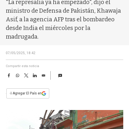
a
"La represalia ya ha empezado", dijo el
ministro de Defensa de Pakistán, Khawaja
Asif, a la agencia AFP tras el bombardeo
desde India el miércoles por la
madrugada.
07/05/2025, 18:42
Compartir esta noticia
F
W
T
L
E
a
h
w
i
m
c
a
i
n
a
e
t
t
k
i
+
Agregar El País en
b
s
t
e
l
o
A
e
d
o
p
r
I
k
p
n