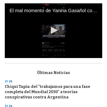
El mal momento de Yanina Gasañol con un hincha argentino en "Subrayado"
0
s
e
c
Últimas Noticias
o
n
21:26
d
Chiqui Tapia: del "trabajamos para una fase
s
o
completa del Mundial 2030" a teorías
f
conspirativas contra Argentina
3
3
s
21:24