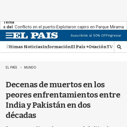
Tema
s del
Conflicto en el puerto
Explotaron cajero en Parque Miramar
día:
Suscribite al 50% OFF
Ingresar
M
e
Últimas Noticias
Información
El País +
Ovación
TV Show
n
M
u
o
s
t
EL PAÍS
MUNDO
r
a
Decenas de muertos en los
r
b
peores enfrentamientos entre
�
s
India y Pakistán en dos
q
u
décadas
e
d