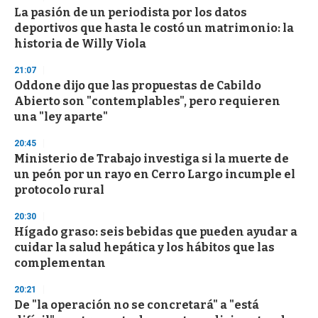
e
La pasión de un periodista por los datos
c
deportivos que hasta le costó un matrimonio: la
o
n
historia de Willy Viola
d
s
21:07
Oddone dijo que las propuestas de Cabildo
Abierto son "contemplables", pero requieren
una "ley aparte"
20:45
Ministerio de Trabajo investiga si la muerte de
un peón por un rayo en Cerro Largo incumple el
protocolo rural
20:30
Hígado graso: seis bebidas que pueden ayudar a
cuidar la salud hepática y los hábitos que las
complementan
20:21
De "la operación no se concretará" a "está