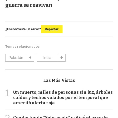
guerra se reavivan
¿Encontraste un error?
Reportar
Temas relacionados
Pakistán
India
Las Más Vistas
1
Un muerto, miles de personas sin luz, árboles
caídos y techos volados por el temporal que
ameritó alerta roja
Conductor de "Subrayado" criticó el paro de