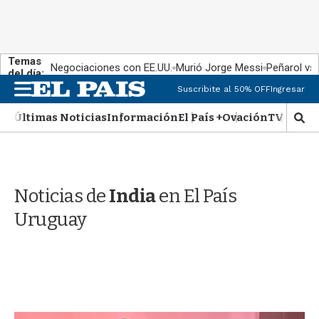
Temas
Negociaciones con EE.UU.
Murió Jorge Messi
Peñarol vs
del día:
M
Suscribite al 50% OFF
Ingresar
e
n
Últimas Noticias
Información
El País +
Ovación
TV Show
M
u
o
s
t
r
Noticias de
India
en El País
a
r
Uruguay
b
�
s
q
u
e
d