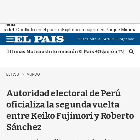
Tema
s del
Conflicto en el puerto
Explotaron cajero en Parque Miramar
día:
Suscribite al 50% OFF
Ingresar
M
e
Últimas Noticias
Información
El País +
Ovación
TV Show
n
M
u
o
s
t
EL PAÍS
MUNDO
r
a
Autoridad electoral de Perú
r
b
oficializa la segunda vuelta
�
s
entre Keiko Fujimori y Roberto
q
u
Sánchez
e
d