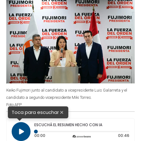
Keiko Fujimori junto al candidato a vicepresidente Luis Galarreta y el
candidato a segundo vicepresidente Miki Torres.
Foto:AFP
×
Toca para escuchar
ESCUCHÁ EL RESUMEN HECHO CON IA
Tiempo transcurrido: 0 segundos
Durac
00:00
00:46