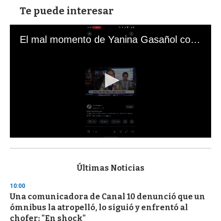
Te puede interesar
El mal momento de Yanina Gasañol con un hincha argentino en "Subrayado"
0
s
e
c
Últimas Noticias
o
n
10:00
d
Una comunicadora de Canal 10 denunció que un
s
o
ómnibus la atropelló, lo siguió y enfrentó al
f
chofer: "En shock"
3