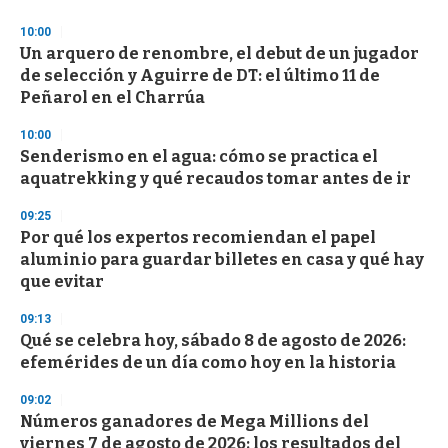
3
s
10:00
e
Un arquero de renombre, el debut de un jugador
c
de selección y Aguirre de DT: el último 11 de
o
n
Peñarol en el Charrúa
d
s
10:00
Senderismo en el agua: cómo se practica el
aquatrekking y qué recaudos tomar antes de ir
09:25
Por qué los expertos recomiendan el papel
aluminio para guardar billetes en casa y qué hay
que evitar
09:13
Qué se celebra hoy, sábado 8 de agosto de 2026:
efemérides de un día como hoy en la historia
09:02
Números ganadores de Mega Millions del
viernes 7 de agosto de 2026: los resultados del