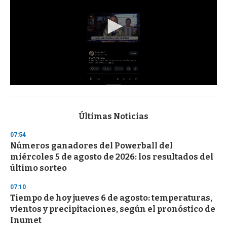
0
s
e
c
Últimas Noticias
o
n
07:54
d
Números ganadores del Powerball del
s
o
miércoles 5 de agosto de 2026: los resultados del
f
último sorteo
3
3
s
07:10
e
Tiempo de hoy jueves 6 de agosto: temperaturas,
c
vientos y precipitaciones, según el pronóstico de
o
n
Inumet
d