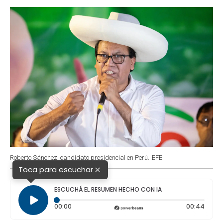
o
p
r
I
k
p
n
Roberto Sánchez, candidato presidencial en Perú.
EFE
×
Toca para escuchar
ESCUCHÁ EL RESUMEN HECHO CON IA
Tiempo transcurrido: 0 segundos
Durac
00:00
00:44