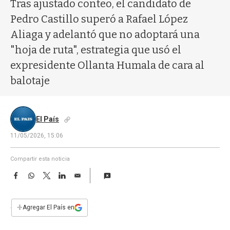
a
Tras ajustado conteo, el candidato de
Pedro Castillo superó a Rafael López
Aliaga y adelantó que no adoptará una
"hoja de ruta", estrategia que usó el
expresidente Ollanta Humala de cara al
balotaje
El País
11/05/2026, 15:06
Compartir esta noticia
F
W
T
L
E
a
h
w
i
m
c
a
i
n
a
e
t
t
k
i
+
Agregar El País en
b
s
t
e
l
o
A
e
d