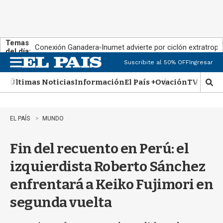
Temas
Conexión Ganadera
Inumet advierte por ciclón extratropi
del día:
Suscribite al 50% OFF
Ingresar
M
e
Últimas Noticias
Información
El País +
Ovación
TV Show
n
M
u
o
s
t
EL PAÍS
MUNDO
r
a
Fin del recuento en Perú: el
r
b
izquierdista Roberto Sánchez
�
s
enfrentará a Keiko Fujimori en
q
u
segunda vuelta
e
d