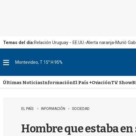
Temas del día:
Relación Uruguay - EE.UU.
Alerta naranja
Murió Gabr
Montevideo, T 15° H 95%
M
e
n
u
Últimas Noticias
Información
El País +
Ovación
TV Show
B
EL PAÍS
INFORMACIÓN
SOCIEDAD
Hombre que estaba en s