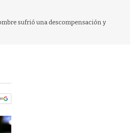
s
q
u
e
El hombre sufrió una descompensación y
d
a
 en