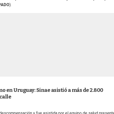
PADO
).
emo en Uruguay: Sinae asistió a más de 2.800
calle
a descompensación y fue asistida por el equipo de salud present