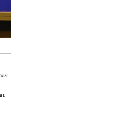
tular
jas