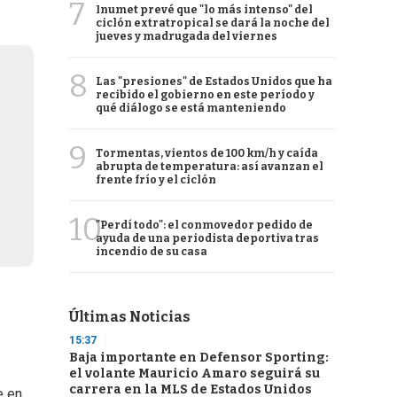
7
Inumet prevé que "lo más intenso" del
ciclón extratropical se dará la noche del
jueves y madrugada del viernes
8
Las "presiones" de Estados Unidos que ha
recibido el gobierno en este período y
qué diálogo se está manteniendo
9
Tormentas, vientos de 100 km/h y caída
abrupta de temperatura: así avanzan el
frente frío y el ciclón
10
"Perdí todo": el conmovedor pedido de
ayuda de una periodista deportiva tras
incendio de su casa
Últimas Noticias
15:37
Baja importante en Defensor Sporting:
el volante Mauricio Amaro seguirá su
carrera en la MLS de Estados Unidos
e en