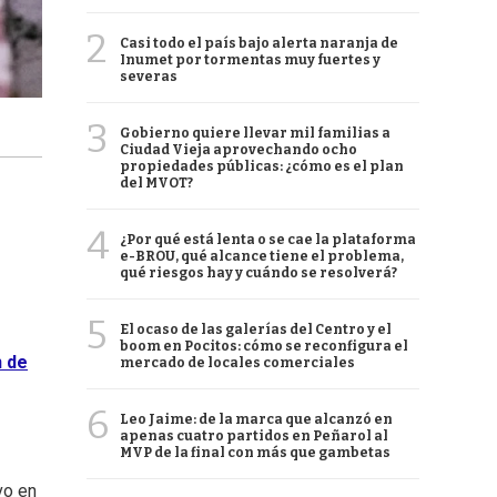
2
Casi todo el país bajo alerta naranja de
Inumet por tormentas muy fuertes y
severas
3
Gobierno quiere llevar mil familias a
Ciudad Vieja aprovechando ocho
propiedades públicas: ¿cómo es el plan
del MVOT?
4
¿Por qué está lenta o se cae la plataforma
e-BROU, qué alcance tiene el problema,
qué riesgos hay y cuándo se resolverá?
5
El ocaso de las galerías del Centro y el
boom en Pocitos: cómo se reconfigura el
n de
mercado de locales comerciales
6
Leo Jaime: de la marca que alcanzó en
apenas cuatro partidos en Peñarol al
MVP de la final con más que gambetas
vo en