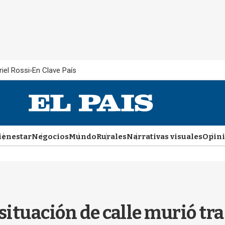
iel Rossi
En Clave País
ienestar
Negocios
Mundo
Rurales
Narrativas visuales
Opin
ituación de calle murió tra