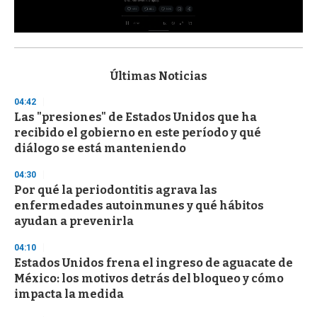
0
s
e
c
Últimas Noticias
o
n
04:42
d
Las "presiones" de Estados Unidos que ha
s
o
recibido el gobierno en este período y qué
f
diálogo se está manteniendo
3
3
s
04:30
e
Por qué la periodontitis agrava las
c
enfermedades autoinmunes y qué hábitos
o
n
ayudan a prevenirla
d
s
04:10
Estados Unidos frena el ingreso de aguacate de
México: los motivos detrás del bloqueo y cómo
impacta la medida