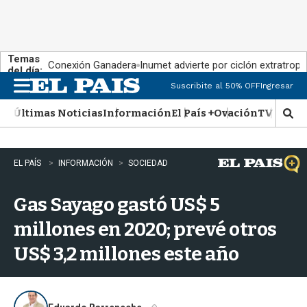
Temas
Conexión Ganadera
Inumet advierte por ciclón extratropi
del día:
Suscribite al 50% OFF
Ingresar
M
e
Últimas Noticias
Información
El País +
Ovación
TV Show
n
M
u
o
s
t
EL PAÍS
INFORMACIÓN
SOCIEDAD
r
a
Gas Sayago gastó US$ 5
r
b
millones en 2020; prevé otros
�
s
US$ 3,2 millones este año
q
u
e
d