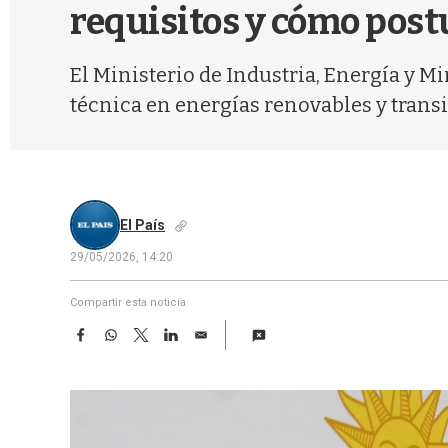
requisitos y cómo post
El Ministerio de Industria, Energía y M
técnica en energías renovables y transi
El País
29/05/2026, 14:20
Compartir esta noticia
F
W
T
L
E
a
h
w
i
m
c
a
i
n
a
e
t
t
k
i
b
s
t
e
l
o
A
e
d