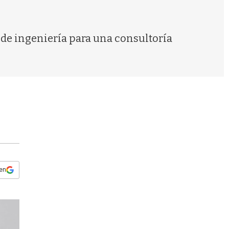
s
q
u
e
 de ingeniería para una consultoría
d
a
 en