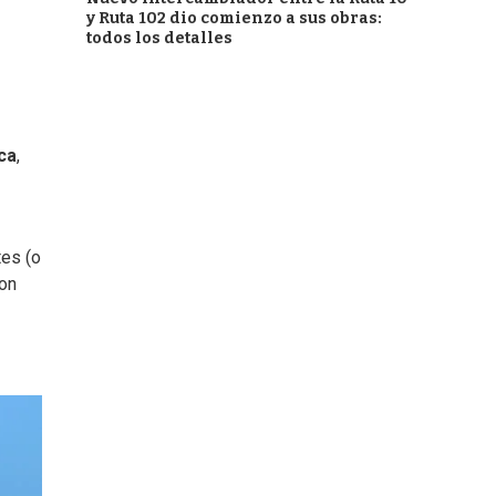
y Ruta 102 dio comienzo a sus obras:
todos los detalles
ca
,
es (o
con