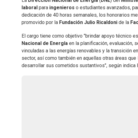
La
Dirección Nacional de Energía
(
DNE
) del
Ministe
laboral
para
ingenieros
o estudiantes avanzados, par
dedicación de 40 horas semanales, los honorarios me
promovido por la
Fundación Julio Ricaldoni
de la
Fac
El cargo tiene como objetivo "brindar apoyo técnico e
Nacional de Energía
en la planificación, evaluación, 
vinculadas a las energías renovables y la transición e
sector, así como también en aquellas otras áreas que l
desarrollar sus cometidos sustantivos", según indica 