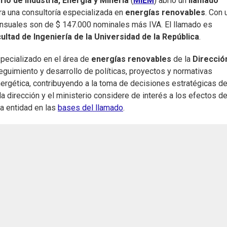
rio de Industria, Energía y Minería
(
MIEM
) abrió un
llamado
a una consultoría especializada en
energías renovables
. Con 
nsuales son de $ 147.000 nominales más IVA. El llamado es
ultad de Ingeniería de la Universidad de la República
.
specializado en el área de
energías renovables
de la
Direcció
seguimiento y desarrollo de políticas, proyectos y normativas
nergética, contribuyendo a la toma de decisiones estratégicas de
a dirección y el ministerio considere de interés a los efectos d
la entidad en las
bases del llamado
.