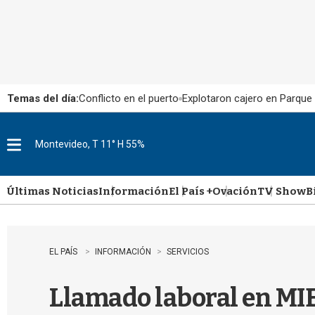
Temas del día:
Conflicto en el puerto
Explotaron cajero en Parque
Montevideo, T 11° H 55%
M
e
n
u
Últimas Noticias
Información
El País +
Ovación
TV Show
B
EL PAÍS
INFORMACIÓN
SERVICIOS
Llamado laboral en MIE