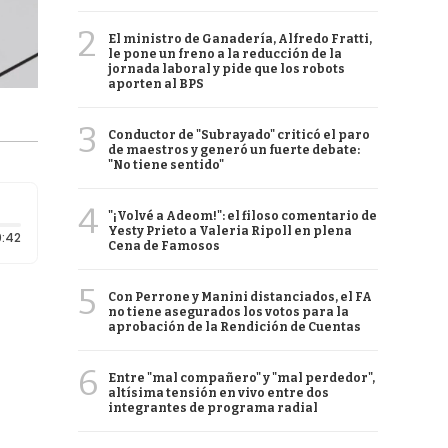
2
El ministro de Ganadería, Alfredo Fratti,
le pone un freno a la reducción de la
jornada laboral y pide que los robots
aporten al BPS
3
Conductor de "Subrayado" criticó el paro
de maestros y generó un fuerte debate:
"No tiene sentido"
4
"¡Volvé a Adeom!": el filoso comentario de
Yesty Prieto a Valeria Ripoll en plena
Duración: 42 segundos
:42
Cena de Famosos
5
Con Perrone y Manini distanciados, el FA
no tiene asegurados los votos para la
aprobación de la Rendición de Cuentas
6
Entre "mal compañero" y "mal perdedor",
altísima tensión en vivo entre dos
integrantes de programa radial