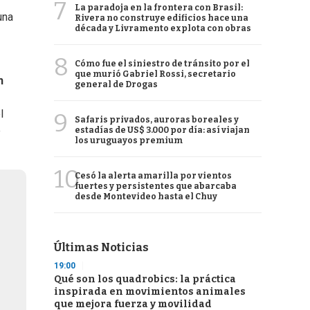
7
La paradoja en la frontera con Brasil:
una
Rivera no construye edificios hace una
década y Livramento explota con obras
8
Cómo fue el siniestro de tránsito por el
que murió Gabriel Rossi, secretario
n
general de Drogas
l
9
Safaris privados, auroras boreales y
e
estadías de US$ 3.000 por día: así viajan
los uruguayos premium
10
Cesó la alerta amarilla por vientos
fuertes y persistentes que abarcaba
desde Montevideo hasta el Chuy
Últimas Noticias
19:00
Qué son los quadrobics: la práctica
inspirada en movimientos animales
que mejora fuerza y movilidad