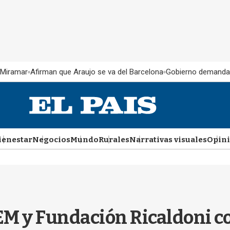
 Miramar
Afirman que Araujo se va del Barcelona
Gobierno demanda
ienestar
Negocios
Mundo
Rurales
Narrativas visuales
Opin
M y Fundación Ricaldoni co