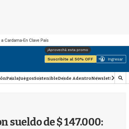
 a Cardama
En Clave País
Suscribite al 50% OFF
Ingresar
ión
Paula
Juegos
Sostenible
Desde Adentro
Newsletter
Podca
M
o
s
t
r
a
r
n sueldo de $ 147.000:
b
�