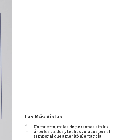
Las Más Vistas
1
Un muerto, miles de personas sin luz,
árboles caídos y techos volados por el
temporal que ameritó alerta roja