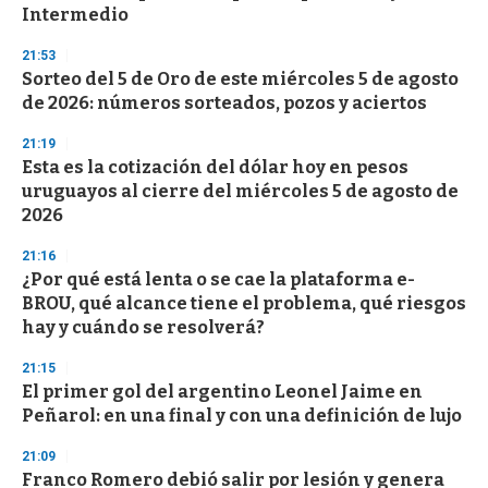
f
Intermedio
3
3
s
21:53
e
Sorteo del 5 de Oro de este miércoles 5 de agosto
c
de 2026: números sorteados, pozos y aciertos
o
n
d
21:19
s
Esta es la cotización del dólar hoy en pesos
uruguayos al cierre del miércoles 5 de agosto de
2026
21:16
¿Por qué está lenta o se cae la plataforma e-
BROU, qué alcance tiene el problema, qué riesgos
hay y cuándo se resolverá?
21:15
El primer gol del argentino Leonel Jaime en
Peñarol: en una final y con una definición de lujo
21:09
Franco Romero debió salir por lesión y genera