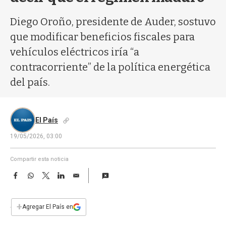
a
Diego Oroño, presidente de Auder, sostuvo
que modificar beneficios fiscales para
vehículos eléctricos iría “a
contracorriente” de la política energética
del país.
El País
19/05/2026, 03:00
Compartir esta noticia
F
W
T
L
E
a
h
w
i
m
c
a
i
n
a
e
t
t
k
i
+
Agregar El País en
b
s
t
e
l
o
A
e
d