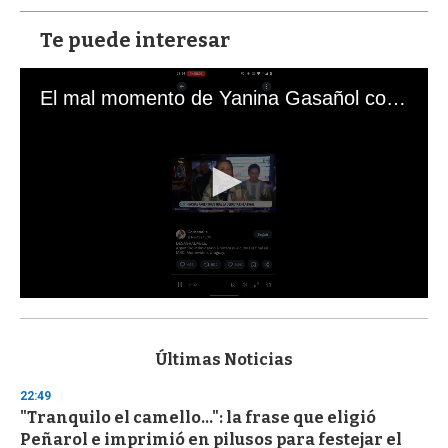
Te puede interesar
El mal momento de Yanina Gasañol con un hincha argentino en "Subrayado"
0
s
e
c
Últimas Noticias
o
n
22:49
d
"Tranquilo el camello...": la frase que eligió
s
o
Peñarol e imprimió en pilusos para festejar el