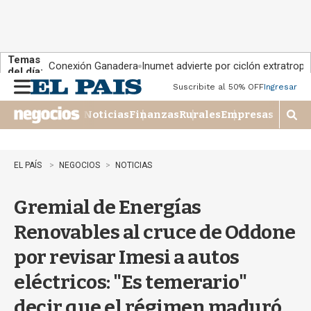
Temas
Conexión Ganadera
Inumet advierte por ciclón extratropi
del día:
Suscribite al 50% OFF
Ingresar
M
e
Noticias
Finanzas
Rurales
Empresas
n
M
u
o
s
t
EL PAÍS
NEGOCIOS
NOTICIAS
r
a
Gremial de Energías
r
b
Renovables al cruce de Oddone
�
s
por revisar Imesi a autos
q
u
eléctricos: "Es temerario"
e
d
decir que el régimen maduró