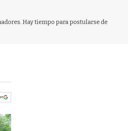
s
q
u
e
madores. Hay tiempo para postularse de
d
a
 en