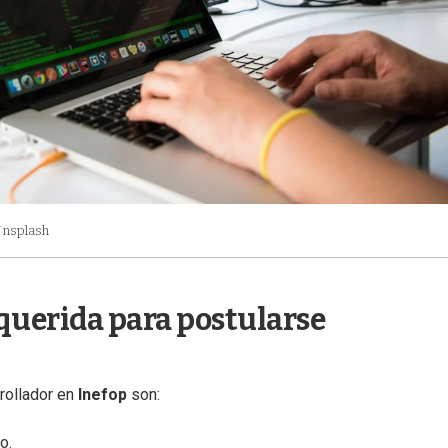
Unsplash
equerida para postularse
rollador en
Inefop
son:
o.