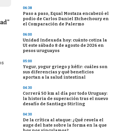
06:38
Paso a paso, Equal Mostaza encabezó el
podio de Carlos Daniel Etchechoury en
dad"
el Comparación de Palermo
06:00
Unidad Indexada hoy: cuánto cotiza la
UI este sábado 8 de agosto de 2026 en
pesos uruguayos
05:00
os
Yogur, yogur griego y kéfir: cuáles son
sus diferencias y qué beneficios
aportan a la salud intestinal
04:30
Correrá 50 km al día por todo Uruguay:
la historia de superación tras el nuevo
desafío de Santiago Stirling
04:30
De la crítica al ataque: ¿Qué revela el
auge del hate sobre la forma en la que
hoy nos vinculamos?