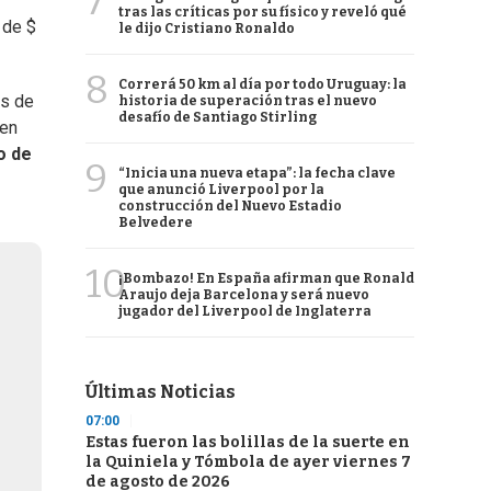
7
tras las críticas por su físico y reveló qué
 de $
le dijo Cristiano Ronaldo
8
Correrá 50 km al día por todo Uruguay: la
es de
historia de superación tras el nuevo
desafío de Santiago Stirling
 en
o de
9
“Inicia una nueva etapa”: la fecha clave
que anunció Liverpool por la
construcción del Nuevo Estadio
Belvedere
10
¡Bombazo! En España afirman que Ronald
Araujo deja Barcelona y será nuevo
jugador del Liverpool de Inglaterra
Últimas Noticias
07:00
Estas fueron las bolillas de la suerte en
la Quiniela y Tómbola de ayer viernes 7
de agosto de 2026