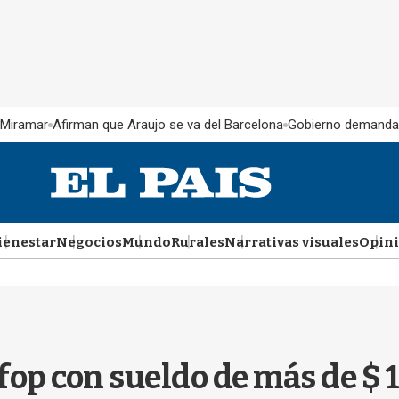
 Miramar
Afirman que Araujo se va del Barcelona
Gobierno demanda
ienestar
Negocios
Mundo
Rurales
Narrativas visuales
Opin
op con sueldo de más de $ 1