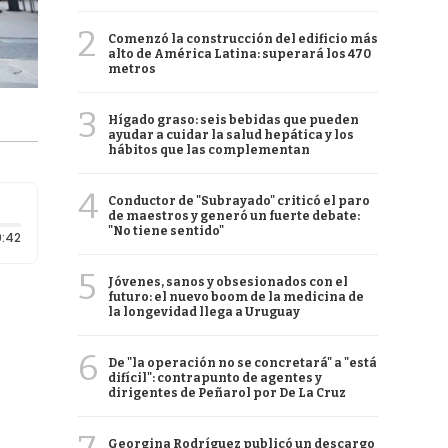
2
Comenzó la construcción del edificio más
alto de América Latina: superará los 470
metros
3
Hígado graso: seis bebidas que pueden
ayudar a cuidar la salud hepática y los
hábitos que las complementan
4
Conductor de "Subrayado" criticó el paro
de maestros y generó un fuerte debate:
"No tiene sentido"
Duración: 42 segundos
:42
5
Jóvenes, sanos y obsesionados con el
futuro: el nuevo boom de la medicina de
la longevidad llega a Uruguay
6
De "la operación no se concretará" a "está
difícil": contrapunto de agentes y
dirigentes de Peñarol por De La Cruz
Georgina Rodríguez publicó un descargo