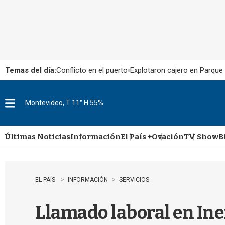
Temas del día:
Conflicto en el puerto
Explotaron cajero en Parque
Montevideo, T 11° H 55%
M
e
n
u
Últimas Noticias
Información
El País +
Ovación
TV Show
B
EL PAÍS
INFORMACIÓN
SERVICIOS
Llamado laboral en Inef