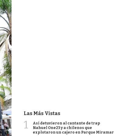
Las Más Vistas
1
Así detuvieron al cantante de trap
Nahuel One23 y a chilenos que
explotaron un cajero en Parque Miramar