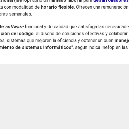
sional
(
Inefop
) abríó un
llamado laboral
para
desarrolladores
enta con modalidad de
horario flexible
. Ofrecen una remuneración
oras semanales.
 de
software
funcional y de calidad que satisfaga las necesidad
ción del código
, el diseño de soluciones efectivas y colaborar
nes, sistemas que mejoren la eficiencia y obtener un buen
manej
miento de sistemas informáticos
", según indica Inefop en las