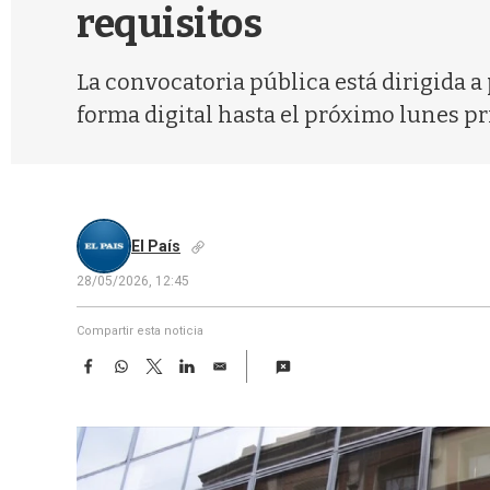
requisitos
La convocatoria pública está dirigida 
forma digital hasta el próximo lunes pr
El País
28/05/2026, 12:45
Compartir esta noticia
F
W
T
L
E
a
h
w
i
m
c
a
i
n
a
e
t
t
k
i
b
s
t
e
l
o
A
e
d