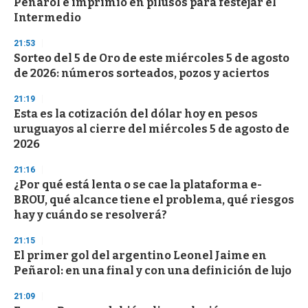
Peñarol e imprimió en pilusos para festejar el
c
Intermedio
o
n
d
21:53
s
Sorteo del 5 de Oro de este miércoles 5 de agosto
de 2026: números sorteados, pozos y aciertos
21:19
Esta es la cotización del dólar hoy en pesos
uruguayos al cierre del miércoles 5 de agosto de
2026
21:16
¿Por qué está lenta o se cae la plataforma e-
BROU, qué alcance tiene el problema, qué riesgos
hay y cuándo se resolverá?
21:15
El primer gol del argentino Leonel Jaime en
Peñarol: en una final y con una definición de lujo
21:09