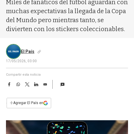
a
Miles de fanáticos del fútbol aguardan con
muchas expectativas la llegada de la Copa
del Mundo pero mientras tanto, se
divierten con los stickers coleccionables.
El País
17/05/2026, 03:00
Compartir esta noticia
F
W
T
L
E
a
h
w
i
m
c
a
i
n
a
e
t
t
k
i
+
Agregar El País en
b
s
t
e
l
o
A
e
d
o
p
r
I
k
p
n