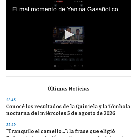
El mal momento de Yanina Gasañol con un hincha argentino en "Subrayado"
0
s
e
c
Últimas Noticias
o
n
23:45
d
Conocé los resultados de la Quiniela y la Tómbola
s
o
nocturna del miércoles 5 de agosto de 2026
f
3
22:49
3
s
"Tranquilo el camello...": la frase que eligió
e