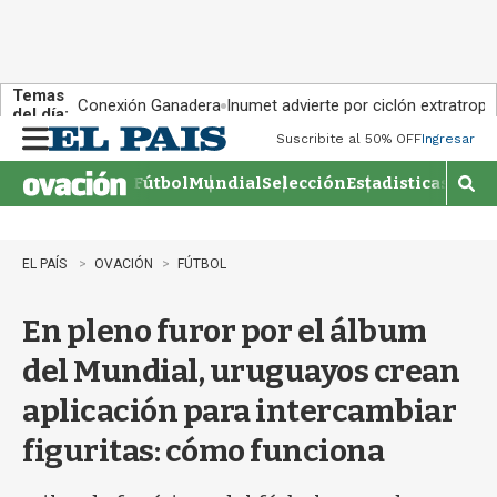
Temas
Conexión Ganadera
Inumet advierte por ciclón extratropi
del día:
Suscribite al 50% OFF
Ingresar
M
e
Fútbol
Mundial
Selección
Estadisticas
Agen
n
M
u
o
s
t
EL PAÍS
OVACIÓN
FÚTBOL
r
a
En pleno furor por el álbum
r
b
del Mundial, uruguayos crean
�
s
aplicación para intercambiar
q
u
figuritas: cómo funciona
e
d