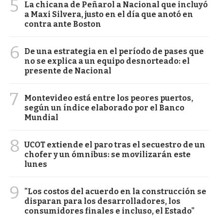
5
La chicana de Peñarol a Nacional que incluyó
a Maxi Silvera, justo en el día que anotó en
contra ante Boston
6
De una estrategia en el período de pases que
no se explica a un equipo desnorteado: el
presente de Nacional
7
Montevideo está entre los peores puertos,
según un índice elaborado por el Banco
Mundial
8
UCOT extiende el paro tras el secuestro de un
chofer y un ómnibus: se movilizarán este
lunes
9
"Los costos del acuerdo en la construcción se
disparan para los desarrolladores, los
consumidores finales e incluso, el Estado"