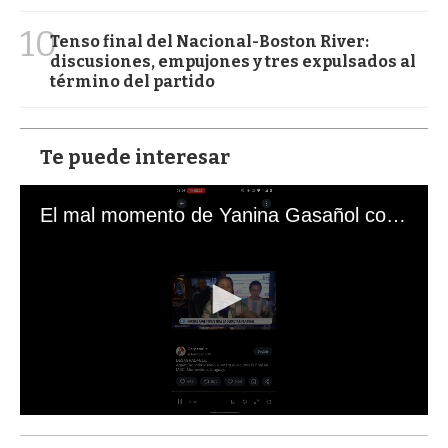
10
Tenso final del Nacional-Boston River:
discusiones, empujones y tres expulsados al
término del partido
Te puede interesar
El mal momento de Yanina Gasañol con un hincha argentino en "Subrayado"
0
s