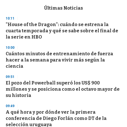
e
c
Últimas Noticias
o
n
10:11
d
"House of the Dragon": cuándo se estrena la
s
o
cuarta temporada y qué se sabe sobre el final de
f
la serie en HBO
3
3
s
10:00
e
Cuántos minutos de entrenamiento de fuerza
c
hacer a la semana para vivir más según la
o
n
ciencia
d
s
09:51
El pozo del Powerball superó los US$ 900
millones y se posiciona como el octavo mayor de
su historia
09:49
A qué hora y por dónde ver la primera
conferencia de Diego Forlán como DT de la
selección uruguaya