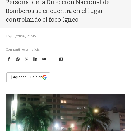
a
Personal de la Dirección Nacional de
Bomberos se encuentra en el lugar
controlando el foco ígneo
16/05/2026, 21:45
Compartir esta noticia
F
W
T
L
E
a
h
w
i
m
c
a
i
n
a
e
t
t
k
i
+
Agregar El País en
b
s
t
e
l
o
A
e
d
o
p
r
I
k
p
n