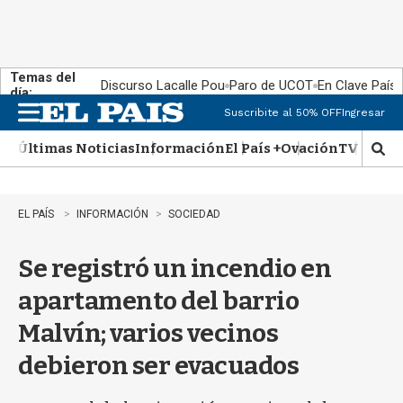
Temas del
Discurso Lacalle Pou
Paro de UCOT
En Clave País
día:
Suscribite al 50% OFF
Ingresar
M
e
Últimas Noticias
Información
El País +
Ovación
TV Show
n
M
u
o
s
t
EL PAÍS
INFORMACIÓN
SOCIEDAD
r
a
Se registró un incendio en
r
b
apartamento del barrio
�
s
Malvín; varios vecinos
q
u
debieron ser evacuados
e
d