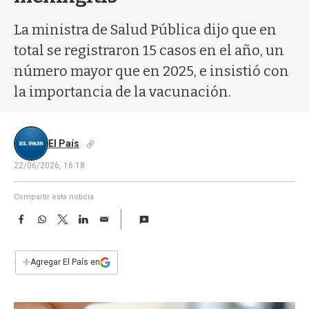
a
La ministra de Salud Pública dijo que en
total se registraron 15 casos en el año, un
número mayor que en 2025, e insistió con
la importancia de la vacunación.
El País
22/06/2026, 16:18
Compartir esta noticia
F
W
T
L
E
a
h
w
i
m
c
a
i
n
a
e
t
t
k
i
+
Agregar El País en
b
s
t
e
l
o
A
e
d
o
p
r
I