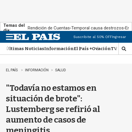
Temas del
Rendición de Cuentas
Temporal causa destrozos
En 
día:
Suscribite al 50% OFF
Ingresar
M
e
Últimas Noticias
Información
El País +
Ovación
TV Show
n
M
u
o
s
t
EL PAÍS
INFORMACIÓN
SALUD
r
a
"Todavía no estamos en
r
b
situación de brote":
�
s
Lustemberg se refirió al
q
u
aumento de casos de
e
d
meningitis