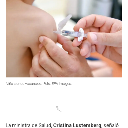
k
p
n
Niño siendo vacunado.
Foto: EPA Images.
La ministra de Salud,
Cristina Lustemberg
, señaló