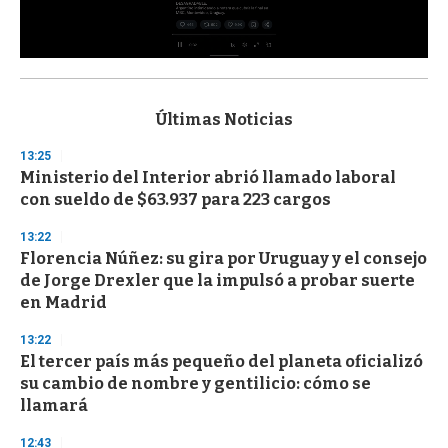
0
s
e
c
Últimas Noticias
o
n
13:25
d
Ministerio del Interior abrió llamado laboral
s
o
con sueldo de $63.937 para 223 cargos
f
3
13:22
3
s
Florencia Núñez: su gira por Uruguay y el consejo
e
de Jorge Drexler que la impulsó a probar suerte
c
en Madrid
o
n
d
13:22
s
El tercer país más pequeño del planeta oficializó
su cambio de nombre y gentilicio: cómo se
llamará
12:43