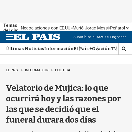
Temas
Negociaciones con EE.UU.
Murió Jorge Messi
Peñarol vs
del día:
Suscribite al 50% OFF
Ingresar
M
e
Últimas Noticias
Información
El País +
Ovación
TV Show
n
M
u
o
s
t
EL PAÍS
INFORMACIÓN
POLÍTICA
r
a
Velatorio de Mujica: lo que
r
b
ocurrirá hoy y las razones por
�
s
las que se decidió que el
q
u
funeral durara dos días
e
d