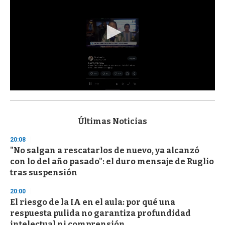
0
s
e
c
Últimas Noticias
o
n
20:08
d
"No salgan a rescatarlos de nuevo, ya alcanzó
s
o
con lo del año pasado": el duro mensaje de Ruglio
f
tras suspensión
3
3
s
20:00
e
El riesgo de la IA en el aula: por qué una
c
respuesta pulida no garantiza profundidad
o
n
intelectual ni comprensión