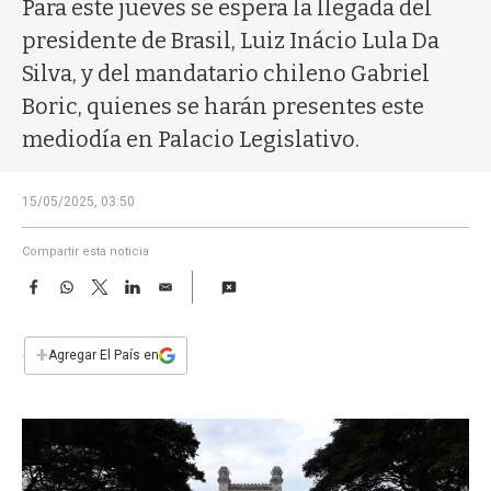
a
Para este jueves se espera la llegada del
presidente de Brasil, Luiz Inácio Lula Da
Silva, y del mandatario chileno Gabriel
Boric, quienes se harán presentes este
mediodía en Palacio Legislativo.
15/05/2025, 03:50
Compartir esta noticia
F
W
T
L
E
a
h
w
i
m
c
a
i
n
a
e
t
t
k
i
+
Agregar El País en
b
s
t
e
l
o
A
e
d
o
p
r
I
k
p
n