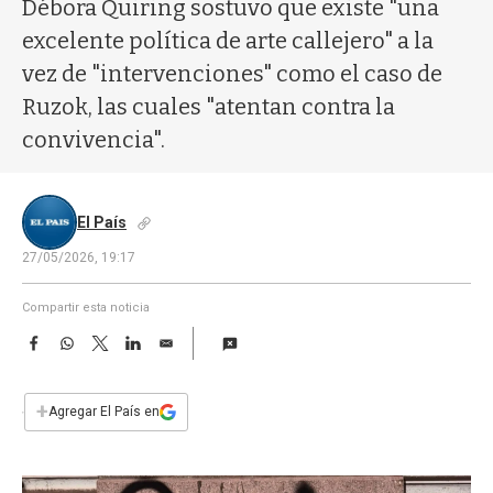
a
Débora Quiring sostuvo que existe "una
excelente política de arte callejero" a la
vez de "intervenciones" como el caso de
Ruzok, las cuales "atentan contra la
convivencia".
El País
27/05/2026, 19:17
Compartir esta noticia
F
W
T
L
E
a
h
w
i
m
c
a
i
n
a
e
t
t
k
i
+
Agregar El País en
b
s
t
e
l
o
A
e
d
o
p
r
I
k
p
n