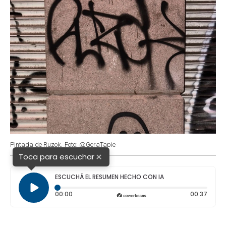
Pintada de Ruzok.
Foto: @GeraTapie
×
Toca para escuchar
ESCUCHÁ EL RESUMEN HECHO CON IA
Tiempo transcurrido: 0 segundos
Durac
00:00
00:37