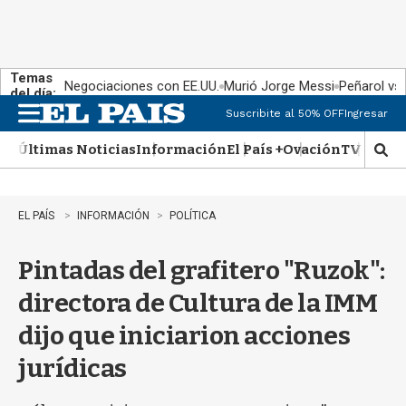
Temas
Negociaciones con EE.UU.
Murió Jorge Messi
Peñarol vs
del día:
Suscribite al 50% OFF
Ingresar
M
e
Últimas Noticias
Información
El País +
Ovación
TV Show
n
M
u
o
s
t
EL PAÍS
INFORMACIÓN
POLÍTICA
r
a
Pintadas del grafitero "Ruzok":
r
b
directora de Cultura de la IMM
�
s
dijo que iniciarion acciones
q
u
jurídicas
e
d