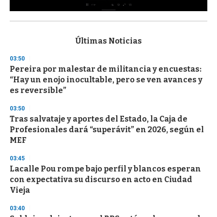
0
s
e
c
Últimas Noticias
o
n
03:50
d
Pereira por malestar de militancia y encuestas:
s
o
“Hay un enojo inocultable, pero se ven avances y
f
es reversible”
3
3
s
03:50
e
Tras salvataje y aportes del Estado, la Caja de
c
Profesionales dará “superávit” en 2026, según el
o
n
MEF
d
s
03:45
Lacalle Pou rompe bajo perfil y blancos esperan
con expectativa su discurso en acto en Ciudad
Vieja
03:40