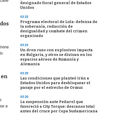
calle
designado fiscal general de Estados
Unidos
03:25
Programa electoral de Lula: defensa de
ados
la soberanía, reducción de
desigualdad y combate del crimen
organizado
03:25
Irene
Un dron ruso con explosivos impacta
do
en Bulgaria, y otros se divisan en los
espacios aéreos de Rumanía y
Alemania
03:20
 en
Las condiciones que planteó Irán a
Estados Unidos para desbloquear el
pasaje por el estrecho de Ormuz
03:20
e
La suspensión ante Peñarol que
ose a
favoreció a City Torque: descanso total
antes del cruce por Copa Sudamericana