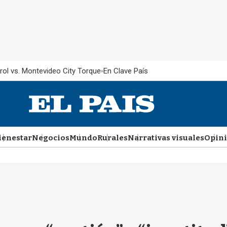
rol vs. Montevideo City Torque
En Clave País
ienestar
Negocios
Mundo
Rurales
Narrativas visuales
Opin