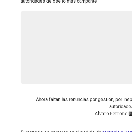
autoridades de ose lo más campante”.
Ahora faltan las renuncias por gestión, por ine
autoridade
— Alvaro Perrone 5️