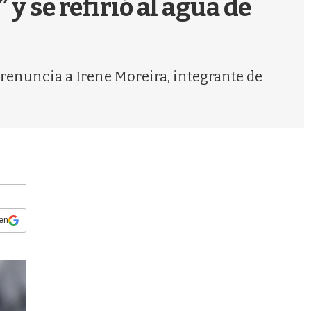
y se refirió al agua de
s
q
u
e
d
 renuncia a Irene Moreira, integrante de
a
 en