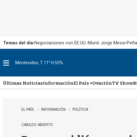
Temas del día:
Negociaciones con EE.UU.
Murió Jorge Messi
Peña
Montevideo, T 11° H 55%
M
e
n
u
Últimas Noticias
Información
El País +
Ovación
TV Show
B
EL PAÍS
INFORMACIÓN
POLÍTICA
CABILDO ABIERTO