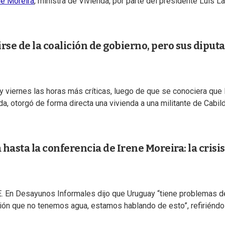
ne Moreira
, ministra de Vivienda, por parte del presidente Luis La
rse de la coalición de gobierno, pero sus diput
 y viernes las horas más críticas, luego de que se conociera que 
a, otorgó de forma directa una vivienda a una militante de Cabil
hasta la conferencia de Irene Moreira: la crisis
E. En Desayunos Informales dijo que Uruguay “tiene problemas d
ción que no tenemos agua, estamos hablando de esto”, refiriénd