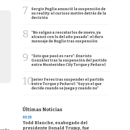
7
Sergio Puglia anunció la suspensión de
su reality: el curioso motivo detrás de la
decisión
8
"No salgan a rescatarlos de nuevo, ya
alcanzó con lo del año pasado": el duro
mensaje de Ruglio tras suspensión
9
“Esto que pasó es raro”: Evaristo
González tras la suspensión del partido
entre Montevideo City Torque y Peñarol
10
Javier Feres tras suspender el partido
entre Torque y Peñarol: “Soy yo el que
decide cuando se juega y cuando no”
Últimas Noticias
03:25
Todd Blanche, exabogado del
presidente Donald Trump, fue