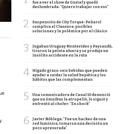
fue a ver el show de Gustaf y quedó
deslumbrada: "Quiero trabajar con vos"
2
Suspensión de City Torque-Peñarol
complica el Clausura: posibles
soluciones y la polémica por el clásico
3
Jugaban Uruguay Montevideo y Paysandú,
tiraron la pelota afuera y se produjo un
insólito accidente en la ruta
4
Hígado graso: seis bebidas que pueden
ayudar a cuidar la salud hepática y los
hábitos que las complementan
5
que
Una comunicadora de Canal 10 denunció
que un ómnibus la atropelló, lo siguió y
enfrentó al chofer: "En shock"
6
Javier Nóblega: "Fue un hackeo de una
y
red lumínica, tomaron una decisión un
poco apresurada"