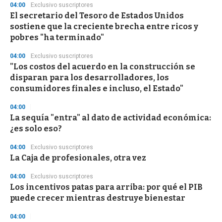
s
04:00
Exclusivo suscriptores
e
El secretario del Tesoro de Estados Unidos
c
sostiene que la creciente brecha entre ricos y
o
n
pobres "ha terminado"
d
s
04:00
Exclusivo suscriptores
"Los costos del acuerdo en la construcción se
disparan para los desarrolladores, los
consumidores finales e incluso, el Estado"
04:00
La sequía "entra" al dato de actividad económica:
¿es solo eso?
04:00
Exclusivo suscriptores
La Caja de profesionales, otra vez
04:00
Exclusivo suscriptores
Los incentivos patas para arriba: por qué el PIB
puede crecer mientras destruye bienestar
04:00