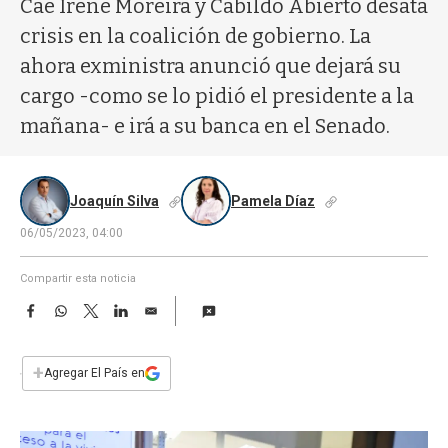
Cae Irene Moreira y Cabildo Abierto desata
a
crisis en la coalición de gobierno. La
ahora exministra anunció que dejará su
cargo -como se lo pidió el presidente a la
mañana- e irá a su banca en el Senado.
Joaquín Silva
Pamela Díaz
06/05/2023, 04:00
Compartir esta noticia
F
W
T
L
E
a
h
w
i
m
c
a
i
n
a
e
t
t
k
i
+
Agregar El País en
b
s
t
e
l
o
A
e
d
o
p
r
I
k
p
n