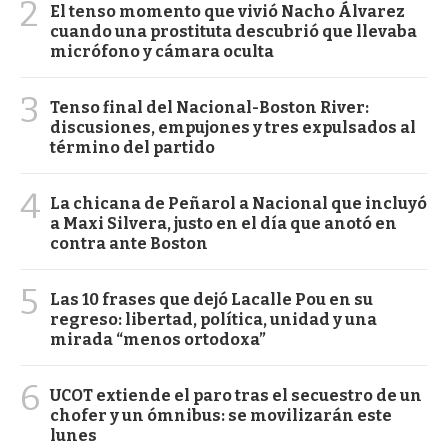
2
El tenso momento que vivió Nacho Álvarez
cuando una prostituta descubrió que llevaba
micrófono y cámara oculta
3
Tenso final del Nacional-Boston River:
discusiones, empujones y tres expulsados al
término del partido
4
La chicana de Peñarol a Nacional que incluyó
a Maxi Silvera, justo en el día que anotó en
contra ante Boston
5
Las 10 frases que dejó Lacalle Pou en su
regreso: libertad, política, unidad y una
mirada “menos ortodoxa”
6
UCOT extiende el paro tras el secuestro de un
chofer y un ómnibus: se movilizarán este
lunes