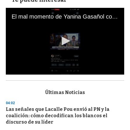
El mal momento de Yanina Gasañol con un hincha argentino en "Subrayado"
0
s
e
c
Últimas Noticias
o
n
04:02
d
Las señales que Lacalle Pou envió al PN y la
s
o
coalición: cómo decodifican los blancos el
f
discurso de su líder
3
3