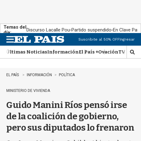
Temas del
Discurso Lacalle Pou
Partido suspendido
En Clave País
día:
Suscribite al 50% OFF
Ingresar
M
e
Últimas Noticias
Información
El País +
Ovación
TV Show
n
M
u
o
s
t
EL PAÍS
INFORMACIÓN
POLÍTICA
r
a
MINISTERIO DE VIVIENDA
r
b
Guido Manini Ríos pensó irse
�
s
de la coalición de gobierno,
q
u
pero sus diputados lo frenaron
e
d