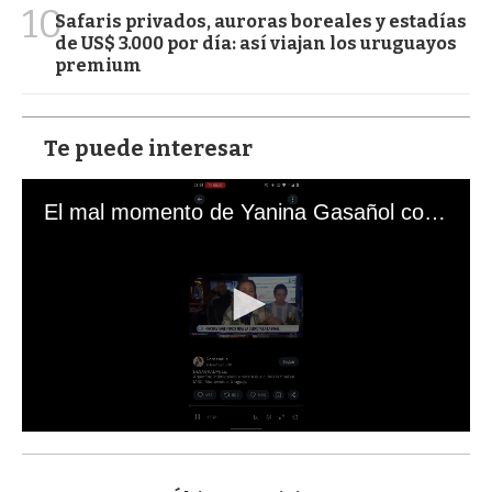
10
Safaris privados, auroras boreales y estadías
de US$ 3.000 por día: así viajan los uruguayos
premium
Te puede interesar
El mal momento de Yanina Gasañol con un hincha argentino en "Subrayado"
0
s
e
c