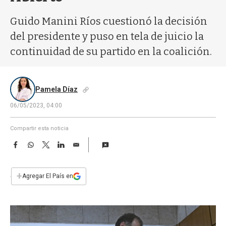
a
Guido Manini Ríos cuestionó la decisión
del presidente y puso en tela de juicio la
continuidad de su partido en la coalición.
Pamela Díaz
06/05/2023, 04:00
Compartir esta noticia
F
W
T
L
E
a
h
w
i
m
c
a
i
n
a
e
t
t
k
i
+
Agregar El País en
b
s
t
e
l
o
A
e
d
o
p
r
I
k
p
n