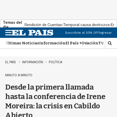
Temas del
Rendición de Cuentas
Temporal causa destrozos
En 
día:
Suscribite al 50% OFF
Ingresar
M
e
Últimas Noticias
Información
El País +
Ovación
TV Show
n
M
u
o
s
t
EL PAÍS
INFORMACIÓN
POLÍTICA
r
a
MINUTO A MINUTO
r
b
Desde la primera llamada
�
s
hasta la conferencia de Irene
q
u
Moreira: la crisis en Cabildo
e
d
Abierto