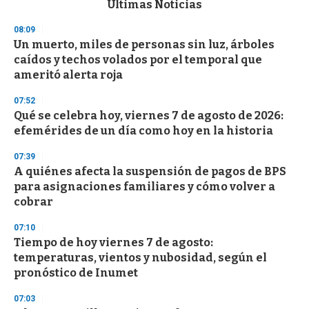
Últimas Noticias
o
n
08:09
d
Un muerto, miles de personas sin luz, árboles
s
o
caídos y techos volados por el temporal que
f
ameritó alerta roja
3
3
s
07:52
e
Qué se celebra hoy, viernes 7 de agosto de 2026:
c
efemérides de un día como hoy en la historia
o
n
d
07:39
s
A quiénes afecta la suspensión de pagos de BPS
para asignaciones familiares y cómo volver a
cobrar
07:10
Tiempo de hoy viernes 7 de agosto:
temperaturas, vientos y nubosidad, según el
pronóstico de Inumet
07:03