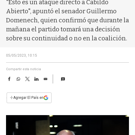
a
"Esto es un ataque directo a Cabildo
Abierto", apuntó el senador Guillermo
Domenech, quien confirmó que durante la
mañana el partido tomará una decisión
sobre su continuidad o no en la coalición.
05/05/2023, 10:15
Compartir esta noticia
F
W
T
L
E
a
h
w
i
m
c
a
i
n
a
e
t
t
k
i
+
Agregar El País en
b
s
t
e
l
o
A
e
d
o
p
r
I
k
p
n