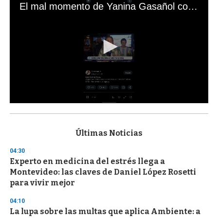
El mal momento de Yanina Gasañol con un hincha argentino en "Subrayado"
0
s
e
c
Últimas Noticias
o
n
04:30
d
Experto en medicina del estrés llega a
s
o
Montevideo: las claves de Daniel López Rosetti
f
para vivir mejor
3
3
s
04:10
e
La lupa sobre las multas que aplica Ambiente: a
c