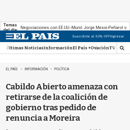
Temas
Negociaciones con EE.UU.
Murió Jorge Messi
Peñarol vs
del día:
Suscribite al 50% OFF
Ingresar
M
e
Últimas Noticias
Información
El País +
Ovación
TV Show
n
M
u
o
s
t
EL PAÍS
INFORMACIÓN
POLÍTICA
r
a
Cabildo Abierto amenaza con
r
b
retirarse de la coalición de
�
s
gobierno tras pedido de
q
u
renuncia a Moreira
e
d