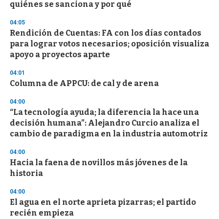
quiénes se sanciona y por qué
o
n
d
04:05
s
Rendición de Cuentas: FA con los días contados
para lograr votos necesarios; oposición visualiza
apoyo a proyectos aparte
04:01
Columna de APPCU: de cal y de arena
04:00
“La tecnología ayuda; la diferencia la hace una
decisión humana”: Alejandro Curcio analiza el
cambio de paradigma en la industria automotriz
04:00
Hacia la faena de novillos más jóvenes de la
historia
04:00
El agua en el norte aprieta pizarras; el partido
recién empieza