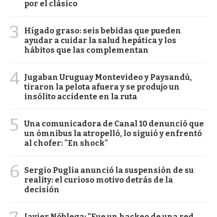
por el clásico
3
Hígado graso: seis bebidas que pueden
ayudar a cuidar la salud hepática y los
hábitos que las complementan
4
Jugaban Uruguay Montevideo y Paysandú,
tiraron la pelota afuera y se produjo un
insólito accidente en la ruta
5
Una comunicadora de Canal 10 denunció que
un ómnibus la atropelló, lo siguió y enfrentó
al chofer: "En shock"
6
Sergio Puglia anunció la suspensión de su
reality: el curioso motivo detrás de la
decisión
Javier Nóblega: "Fue un hackeo de una red