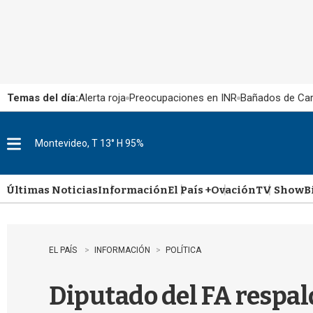
Temas del día:
Alerta roja
Preocupaciones en INR
Bañados de Ca
Montevideo, T 13° H 95%
M
e
n
u
Últimas Noticias
Información
El País +
Ovación
TV Show
B
EL PAÍS
INFORMACIÓN
POLÍTICA
Diputado del FA respald