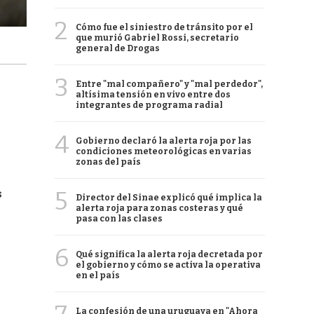
2
Cómo fue el siniestro de tránsito por el
que murió Gabriel Rossi, secretario
general de Drogas
3
Entre "mal compañero" y "mal perdedor",
altísima tensión en vivo entre dos
integrantes de programa radial
4
Gobierno declaró la alerta roja por las
condiciones meteorológicas en varias
zonas del país
5
s
Director del Sinae explicó qué implica la
alerta roja para zonas costeras y qué
pasa con las clases
6
Qué significa la alerta roja decretada por
el gobierno y cómo se activa la operativa
en el país
La confesión de una uruguaya en "Ahora