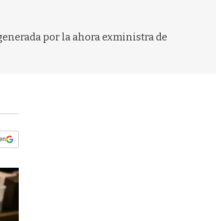
s
q
u
e
 generada por la ahora exministra de
d
a
 en