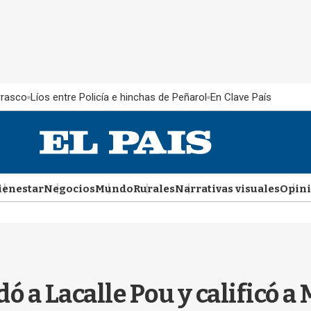
rrasco
Líos entre Policía e hinchas de Peñarol
En Clave País
ienestar
Negocios
Mundo
Rurales
Narrativas visuales
Opin
ó a Lacalle Pou y calificó 