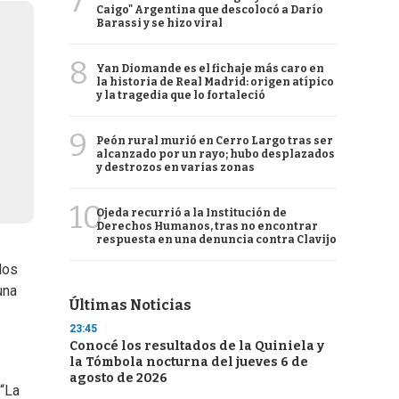
7
Caigo" Argentina que descolocó a Darío
Barassi y se hizo viral
8
Yan Diomande es el fichaje más caro en
la historia de Real Madrid: origen atípico
y la tragedia que lo fortaleció
9
Peón rural murió en Cerro Largo tras ser
alcanzado por un rayo; hubo desplazados
y destrozos en varias zonas
10
Ojeda recurrió a la Institución de
Derechos Humanos, tras no encontrar
respuesta en una denuncia contra Clavijo
los
una
Últimas Noticias
23:45
Conocé los resultados de la Quiniela y
la Tómbola nocturna del jueves 6 de
agosto de 2026
 “La