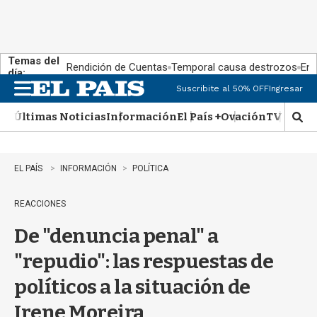
Temas del
Rendición de Cuentas
Temporal causa destrozos
En 
día:
Suscribite al 50% OFF
Ingresar
M
e
Últimas Noticias
Información
El País +
Ovación
TV Show
n
M
u
o
s
t
EL PAÍS
INFORMACIÓN
POLÍTICA
r
a
REACCIONES
r
b
De "denuncia penal" a
�
s
"repudio": las respuestas de
q
u
políticos a la situación de
e
d
Irene Moreira