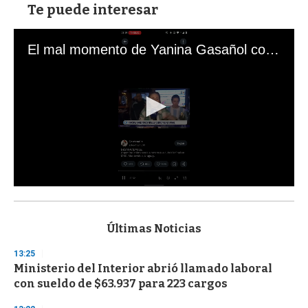
Te puede interesar
El mal momento de Yanina Gasañol con un hincha argentino en "Subrayado"
0
s
e
c
Últimas Noticias
o
n
13:25
d
Ministerio del Interior abrió llamado laboral
s
o
con sueldo de $63.937 para 223 cargos
f
3