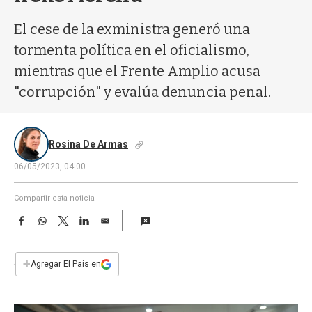
a
El cese de la exministra generó una
tormenta política en el oficialismo,
mientras que el Frente Amplio acusa
"corrupción" y evalúa denuncia penal.
Rosina De Armas
06/05/2023, 04:00
Compartir esta noticia
F
W
T
L
E
a
h
w
i
m
c
a
i
n
a
e
t
t
k
i
+
Agregar El País en
b
s
t
e
l
o
A
e
d
o
p
r
I