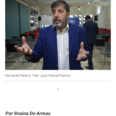
k
p
n
Fernando Pereira.
Foto: Juan Manuel Ramos
Por Rosina De Armas