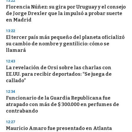
13:22
3
s
Florencia Núñez: su gira por Uruguay y el consejo
e
de Jorge Drexler que la impulsó a probar suerte
c
en Madrid
o
n
d
13:22
s
El tercer país más pequeño del planeta oficializó
su cambio de nombre y gentilicio: cómo se
llamará
12:43
La revelación de Orsi sobre las charlas con
EE.UU. para recibir deportados: “Se juega de
callado”
12:34
Funcionario de la Guardia Republicana fue
atrapado con más de $ 300.000 en perfumes de
contrabando
12:27
Mauricio Amaro fue presentado en Atlanta