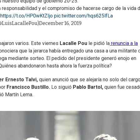
 nuestro equipo de gobierno 20-25.
 responsabilidad y el compromiso de hacerse cargo de la vida d
.
https://t.co/HP0wKtZIjo
pic.twitter.com/hqs625lfLa
(@LuisLacallePou)
December 16, 2019
bajaron varios. Este viernes
Lacalle Pou
le pidió la
renuncia a la
onociera que la jerarca había entregado una casa a una militante 
rega mediante sorteo. El pedido del presidente generó enojo en
¿Quiénes abandonaron hasta ahora la fuerza política?
er Ernesto Talvi,
quien anunció que se alejaría no solo del carg
por
Francisco Bustillo.
Lo siguió
Pablo Bartol,
quien fue cesad
ió Martín Lema.