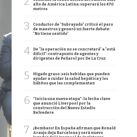
2
alto de América Latina: superará los 470
metros
3
Conductor de "Subrayado" criticó el paro
de maestros y generó un fuerte debate:
"No tiene sentido"
4
De "la operación no se concretará" a "está
difícil": contrapunto de agentes y
dirigentes de Peñarol por De La Cruz
5
Hígado graso: seis bebidas que pueden
ayudar a cuidar la salud hepática y los
hábitos que las complementan
6
“Inicia una nueva etapa”: la fecha clave
que anunció Liverpool por la
construcción del Nuevo Estadio
Belvedere
7
¡Bombazo! En España afirman que Ronald
Araujo deja Barcelona y será nuevo