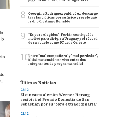
jugador del Liverpool de Inglaterra
8
Georgina Rodríguez publicó un descargo
tras las críticas por su físico y reveló qué
le dijo Cristiano Ronaldo
lo
9
“Es para elegidos”: Forlán contó qué lo
 lo
motivó para dirigir a Uruguay y el récord
de su abuelo como DT de la Celeste
10
Entre "mal compañero" y "mal perdedor",
rio
altísima tensión en vivo entre dos
integrantes de programa radial
ido
s,
Últimas Noticias
02:12
El cineasta alemán Werner Herzog
recibirá el Premio Donostia de San
Sebastián por su "obra extraordinaria"
02:12