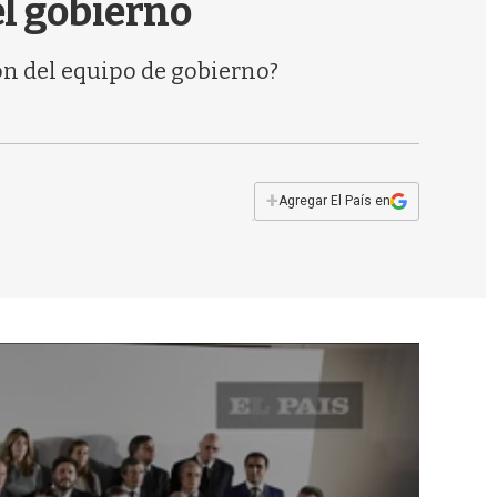
 el gobierno
s
q
u
ión del equipo de gobierno?
e
d
a
+
Agregar El País en