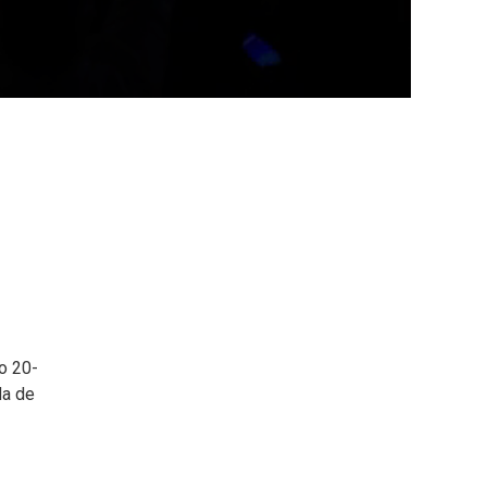
o 20-
da de