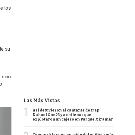
e los
de su
o sino
o
Las Más Vistas
1
Así detuvieron al cantante de trap
Nahuel One23 y a chilenos que
explotaron un cajero en Parque Miramar
Comenzó la construcción del edificio más