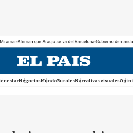
 Miramar
Afirman que Araujo se va del Barcelona
Gobierno demanda
ienestar
Negocios
Mundo
Rurales
Narrativas visuales
Opin