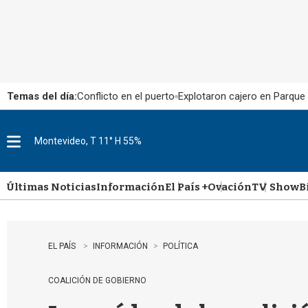
Temas del día:
Conflicto en el puerto
Explotaron cajero en Parque
Montevideo, T 11° H 55%
M
e
n
u
Últimas Noticias
Información
El País +
Ovación
TV Show
B
EL PAÍS
INFORMACIÓN
POLÍTICA
COALICIÓN DE GOBIERNO