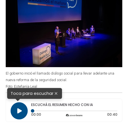
El gobierno inició el llamado diálogo social para llevar adelante una
nueva reforma de la seguridad social.
Foto: Estefanía Leal
×
Toca para escuchar
ESCUCHÁ EL RESUMEN HECHO CON IA
Tiempo transcurrido: 0 segundos
Durac
00:00
00:40