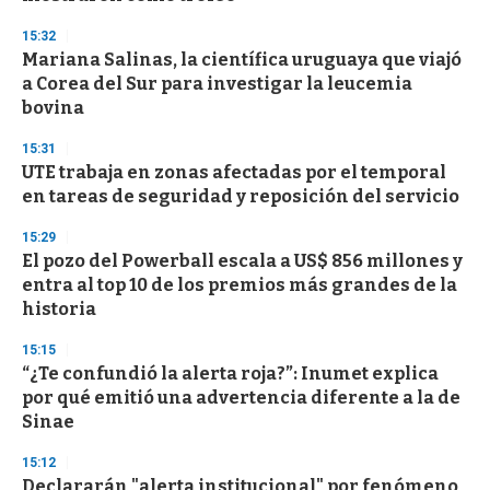
15:32
Mariana Salinas, la científica uruguaya que viajó
a Corea del Sur para investigar la leucemia
bovina
15:31
UTE trabaja en zonas afectadas por el temporal
en tareas de seguridad y reposición del servicio
15:29
El pozo del Powerball escala a US$ 856 millones y
entra al top 10 de los premios más grandes de la
historia
15:15
“¿Te confundió la alerta roja?”: Inumet explica
por qué emitió una advertencia diferente a la de
Sinae
15:12
Declararán "alerta institucional" por fenómeno