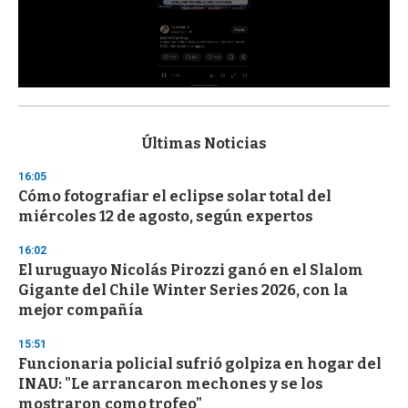
0
s
e
c
Últimas Noticias
o
n
16:05
d
Cómo fotografiar el eclipse solar total del
s
o
miércoles 12 de agosto, según expertos
f
3
16:02
3
s
El uruguayo Nicolás Pirozzi ganó en el Slalom
e
Gigante del Chile Winter Series 2026, con la
c
mejor compañía
o
n
d
15:51
s
Funcionaria policial sufrió golpiza en hogar del
INAU: "Le arrancaron mechones y se los
mostraron como trofeo"