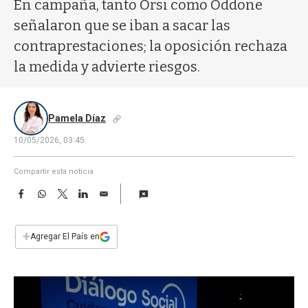
a
En campaña, tanto Orsi como Oddone
señalaron que se iban a sacar las
contraprestaciones; la oposición rechaza
la medida y advierte riesgos.
Pamela Díaz
10/05/2026, 03:45
Compartir esta noticia
F
W
T
L
E
a
h
w
i
m
c
a
i
n
a
e
t
t
k
i
+
Agregar El País en
b
s
t
e
l
o
A
e
d
o
p
r
I
k
p
n