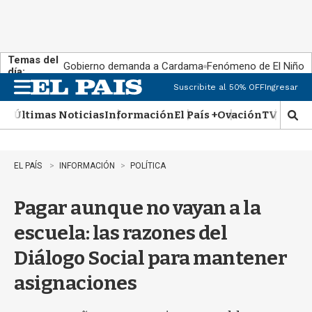
Temas del
Gobierno demanda a Cardama
Fenómeno de El Niño
día:
Suscribite al 50% OFF
Ingresar
M
e
Últimas Noticias
Información
El País +
Ovación
TV Show
n
M
u
o
s
t
EL PAÍS
INFORMACIÓN
POLÍTICA
r
a
Pagar aunque no vayan a la
r
b
escuela: las razones del
�
s
Diálogo Social para mantener
q
u
asignaciones
e
d