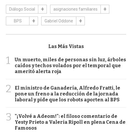
Diálogo Social
asignaciones familiares
BPS
Gabriel Oddone
Las Más Vistas
1
Un muerto, miles de personas sin luz, árboles
caídos y techos volados por el temporal que
ameritó alerta roja
2
El ministro de Ganadería, Alfredo Fratti, le
pone un freno a la reducción de la jornada
laboral y pide que los robots aporten al BPS
3
"¡Volvé a Adeom!": el filoso comentario de
Yesty Prieto a Valeria Ripoll en plena Cena de
Famosos