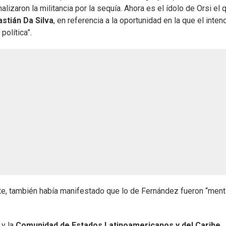
onalizaron la militancia por la sequía. Ahora es el ídolo de Orsi el 
stián Da Silva
, en referencia a la oportunidad en la que el inte
política”.
rte, también había manifestado que lo de Fernández fueron “ment
 y la
Comunidad de Estados Latinoamericanos y del Caribe