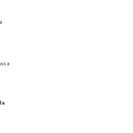
ra
mos a
la