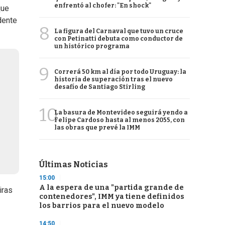
enfrentó al chofer: "En shock"
que
ndente
8
La figura del Carnaval que tuvo un cruce
con Petinatti debuta como conductor de
un histórico programa
9
Correrá 50 km al día por todo Uruguay: la
historia de superación tras el nuevo
desafío de Santiago Stirling
10
La basura de Montevideo seguirá yendo a
Felipe Cardoso hasta al menos 2055, con
las obras que prevé la IMM
Últimas Noticias
15:00
A la espera de una "partida grande de
iras
contenedores", IMM ya tiene definidos
los barrios para el nuevo modelo
14:50