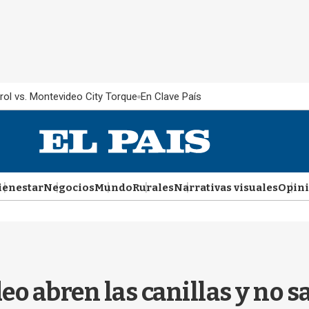
rol vs. Montevideo City Torque
En Clave País
ienestar
Negocios
Mundo
Rurales
Narrativas visuales
Opin
o abren las canillas y no sal