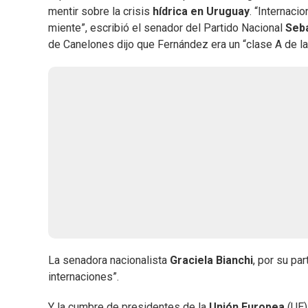
mentir sobre la crisis
hídrica en Uruguay
. “Internaci
miente”, escribió el senador del Partido Nacional
Seba
de Canelones dijo que Fernández era un “clase A de la 
La senadora nacionalista
Graciela Bianchi
, por su pa
internaciones”.
Y la cumbre de presidentes de la
Unión Europea
(UE)