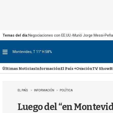
Temas del día:
Negociaciones con EE.UU.
Murió Jorge Messi
Peña
Montevideo, T 11° H 58%
M
e
n
u
Últimas Noticias
Información
El País +
Ovación
TV Show
B
EL PAÍS
INFORMACIÓN
POLÍTICA
Luego del “en Montevide