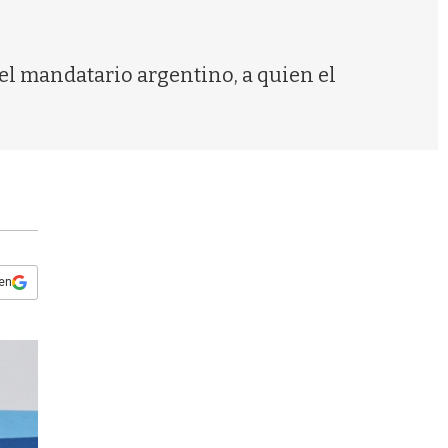
s
q
u
e
el mandatario argentino, a quien el
d
a
 en