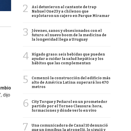
2
Así detuvieron al cantante de trap
Nahuel One23 y a chilenos que
explotaron un cajero en Parque Miramar
3
Jóvenes, sanos y obsesionados con el
futuro: el nuevo boom de la medicina de
la longevidad llega a Uruguay
4
Hígado graso: seis bebidas que pueden
ayudar a cuidar la salud hepática y los
hábitos que las complementan
5
Comenzó la construcción del edificio más
alto de América Latina: superará los 470
metros
mbio
”, dijo
6
City Torque y Peñarol en un prometedor
partido por el Torneo Clausura: hora,
formaciones y dónde verlo en vivo
7
Una comunicadora de Canal 10 denunció
que un ómnibus la atropelló, lo siguió y