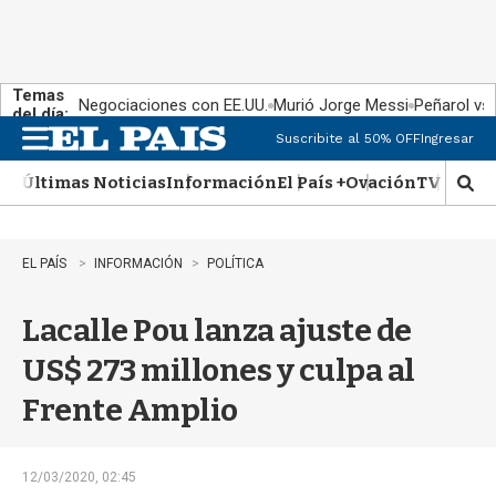
Temas
Negociaciones con EE.UU.
Murió Jorge Messi
Peñarol vs
del día:
Suscribite al 50% OFF
Ingresar
M
e
Últimas Noticias
Información
El País +
Ovación
TV Show
n
M
u
o
s
t
EL PAÍS
INFORMACIÓN
POLÍTICA
r
a
Lacalle Pou lanza ajuste de
r
b
US$ 273 millones y culpa al
�
s
Frente Amplio
q
u
e
d
12/03/2020, 02:45