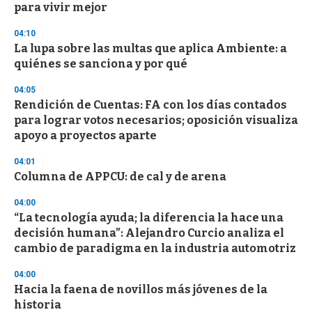
para vivir mejor
o
n
d
04:10
s
La lupa sobre las multas que aplica Ambiente: a
quiénes se sanciona y por qué
04:05
Rendición de Cuentas: FA con los días contados
para lograr votos necesarios; oposición visualiza
apoyo a proyectos aparte
04:01
Columna de APPCU: de cal y de arena
04:00
“La tecnología ayuda; la diferencia la hace una
decisión humana”: Alejandro Curcio analiza el
cambio de paradigma en la industria automotriz
04:00
Hacia la faena de novillos más jóvenes de la
historia