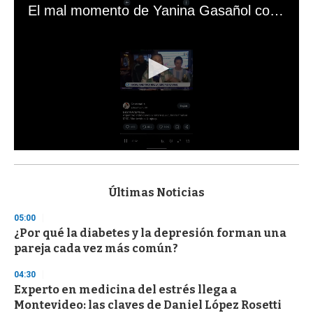
El mal momento de Yanina Gasañol con un hincha argentino en "Subrayado"
0
s
e
c
Últimas Noticias
o
n
05:00
d
¿Por qué la diabetes y la depresión forman una
s
o
pareja cada vez más común?
f
3
04:30
3
s
Experto en medicina del estrés llega a
e
Montevideo: las claves de Daniel López Rosetti
c