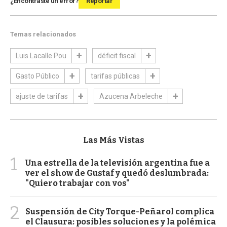
¿Encontraste un error?
Reportar
Temas relacionados
Luis Lacalle Pou
déficit fiscal
Gasto Público
tarifas públicas
ajuste de tarifas
Azucena Arbeleche
Las Más Vistas
1
Una estrella de la televisión argentina fue a
ver el show de Gustaf y quedó deslumbrada:
"Quiero trabajar con vos"
2
Suspensión de City Torque-Peñarol complica
el Clausura: posibles soluciones y la polémica