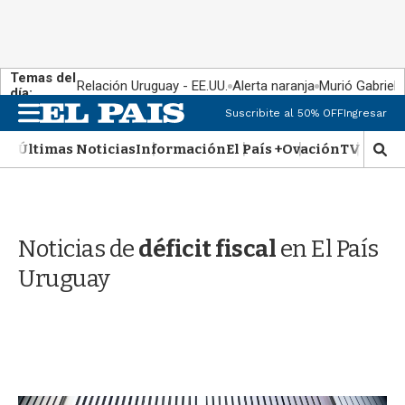
Temas del
Relación Uruguay - EE.UU.
Alerta naranja
Murió Gabriel 
día:
M
Suscribite al 50% OFF
Ingresar
e
n
Últimas Noticias
Información
El País +
Ovación
TV Show
M
u
o
s
t
r
Noticias de
déficit fiscal
en El País
a
r
Uruguay
b
�
s
q
u
e
d