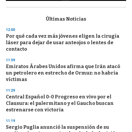
0
s
e
c
Últimas Noticias
o
n
12:00
d
Por qué cada vez más jóvenes eligen la cirugía
s
o
láser para dejar de usar anteojos o lentes de
f
contacto
3
3
s
11:59
e
Emiratos Árabes Unidos afirma que Irán atacó
c
un petrolero en estrecho de Ormuz: no habría
o
n
víctimas
d
s
11:29
Central Español 0-0 Progreso en vivo por el
Clausura: el palermitano y el Gaucho buscan
estrenarse con victoria
11:19
Sergio Puglia anunció la suspensión de su