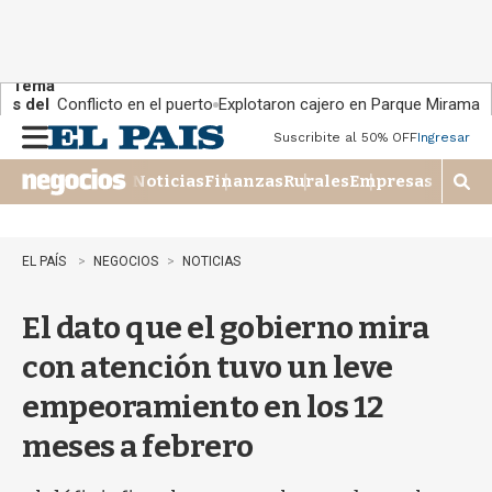
Tema
s del
Conflicto en el puerto
Explotaron cajero en Parque Miramar
día:
Suscribite al 50% OFF
Ingresar
M
e
Noticias
Finanzas
Rurales
Empresas
n
M
u
o
s
t
EL PAÍS
NEGOCIOS
NOTICIAS
r
a
El dato que el gobierno mira
r
b
con atención tuvo un leve
�
s
empeoramiento en los 12
q
u
meses a febrero
e
d