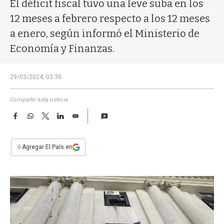
a
El déficit fiscal tuvo una leve suba en los
12 meses a febrero respecto a los 12 meses
a enero, según informó el Ministerio de
Economía y Finanzas.
29/03/2024, 03:30
Compartir esta noticia
F
W
T
L
E
a
h
w
i
m
c
a
i
n
a
e
t
t
k
i
+
Agregar El País en
b
s
t
e
l
o
A
e
d
o
p
r
I
k
p
n