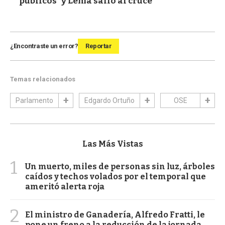
públicos" y Lema salió al cruce
¿Encontraste un error?
Reportar
Temas relacionados
Parlamento
Edgardo Ortuño
OSE
Las Más Vistas
1
Un muerto, miles de personas sin luz, árboles
caídos y techos volados por el temporal que
ameritó alerta roja
2
El ministro de Ganadería, Alfredo Fratti, le
pone un freno a la reducción de la jornada