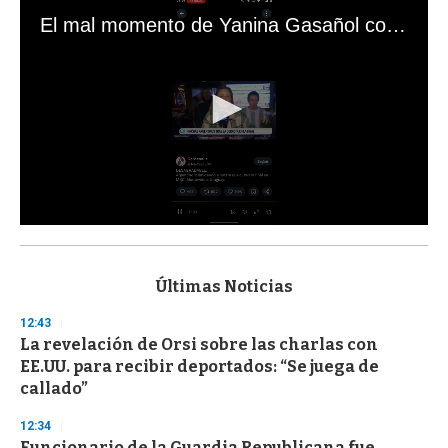
El mal momento de Yanina Gasañol con un hincha argentino en "Subrayado"
0
s
e
c
Últimas Noticias
o
n
12:43
d
La revelación de Orsi sobre las charlas con
s
o
EE.UU. para recibir deportados: “Se juega de
f
callado”
3
3
s
12:34
e
Funcionario de la Guardia Republicana fue