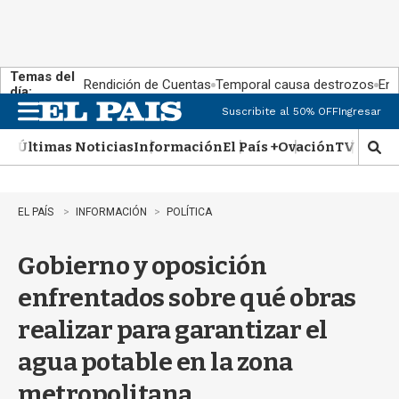
Temas del
Rendición de Cuentas
Temporal causa destrozos
En 
día:
Suscribite al 50% OFF
Ingresar
M
e
Últimas Noticias
Información
El País +
Ovación
TV Show
n
M
u
o
s
t
EL PAÍS
INFORMACIÓN
POLÍTICA
r
a
Gobierno y oposición
r
b
enfrentados sobre qué obras
�
s
realizar para garantizar el
q
u
agua potable en la zona
e
d
metropolitana