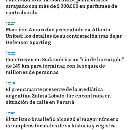
c
atrapado con más de $ 300.000 en perfumes de
o
n
contrabando
d
s
12:27
Mauricio Amaro fue presentado en Atlanta
United: los detalles de su contratación tras dejar
Defensor Sporting
12:22
Construyen en Sudamérica un "río de hormigón"
de 145 km para terminar con la sequía de
millones de personas
12:18
El preocupante presente de la mediática
argentina Zulma Lobato: fue encontrada en
situación de calle en Paraná
12:02
El turismo brasileño alcanzó el mayor número
de empleos formales de su historia y registra