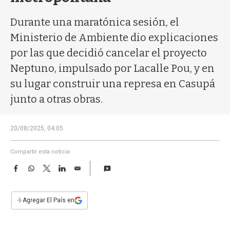
a
Durante una maratónica sesión, el
Ministerio de Ambiente dio explicaciones
por las que decidió cancelar el proyecto
Neptuno, impulsado por Lacalle Pou, y en
su lugar construir una represa en Casupá
junto a otras obras.
20/08/2025, 04:05
Compartir esta noticia
F
W
T
L
E
a
h
w
i
m
c
a
i
n
a
e
t
t
k
i
+
Agregar El País en
b
s
t
e
l
o
A
e
d
o
p
r
I